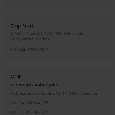
Cap Vert
a
C. Pablo Picasso, 1, 1
/ 03189 - Dehesa de
Campoamor, Alicante
Tel : +34 629 63 85 01
Chili
valencia@consulado.gob.cl
Avd. Marques de Sotelo nº 4, 5ª (46002 Valencia)
Tel. +34 963 944 028
Fax. +34 963 942 223