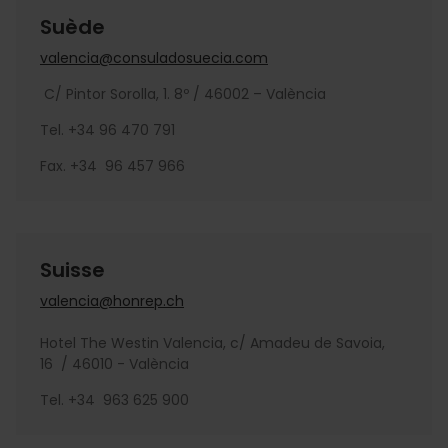
Suède
valencia@consuladosuecia.com
C/ Pintor Sorolla, 1. 8º / 46002 – València
Tel. +34 96 470 791
Fax. +34 96 457 966
Suisse
valencia@honrep.ch
Hotel The Westin Valencia, c/ Amadeu de Savoia,
16 / 46010 - València
Tel. +34 963 625 900