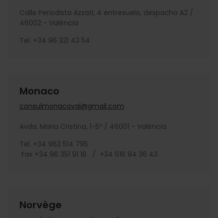
Calle Periodista Azzati, 4 entresuelo, despacho A2 /
46002 - València
Tel. +34 96 321 43 54
Monaco
consulmonacoval@gmail.com
Avda. Maria Cristina, 1-5º / 46001 - València
Tel. +34 963 514 795
Fax +34 96 351 91 16 / +34 616 94 36 43
Norvège