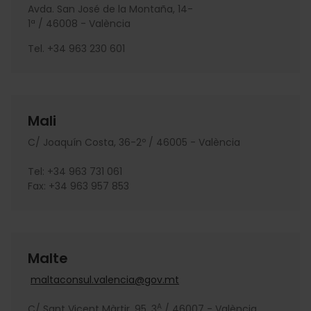
Avda. San José de la Montaña, 14-
1ª / 46008 - València
Tel. +34 963 230 601
Mali
C/ Joaquín Costa, 36-2º / 46005 - València
Tel: +34 963 731 061
Fax: +34 963 957 853
Malte
maltaconsul.valencia@gov.mt
A
C/ Sant Vicent Màrtir, 95, 3
/ 46007 - València