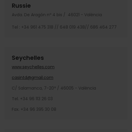
Russie
Avda. De Aragón nº 4 bis / 46021 - València
Tel : +34 961 475 318 // 648 019 438// 686 464 277
Seychelles
www.seychelles.com
casintd@gmail.com
C/ Salamanca, 7-20ª / 46005 - València
Tel. +34 96 113 26 03
Fax. +34 96 395 30 08