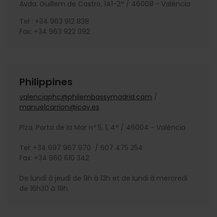
Avda. Guillem de Castro, 141-2ª / 46008 - València
Tel : +34 963 912 838
Fax: +34 963 922 092
Philippines
valenciaphc@philembassymadrid.com
/
manuelcarrion@icav.es
Plza. Porta de la Mar nº 5, 1, 4ª / 46004 - València
Tel: +34 697 967 970 / 607 475 254
Fax: +34 960 610 342
De lundi à jeudi de 9h à 13h et de lundi à mercredi
de 16h30 à 19h.