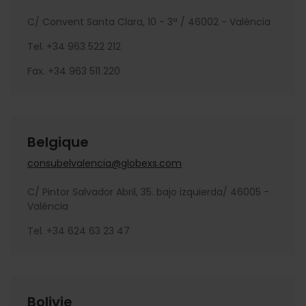
C/ Convent Santa Clara, 10 - 3ª / 46002 - València
Tel. +34 963 522 212
Fax. +34 963 511 220
Belgique
consubelvalencia@globexs.com
C/ Pintor Salvador Abril, 35. bajo izquierda/ 46005 -
València
Tel. +34 624 63 23 47
Bolivie