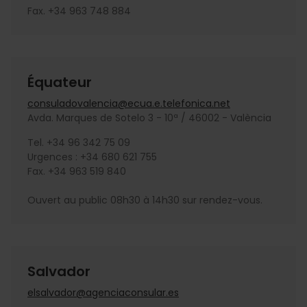
Fax. +34 963 748 884
Équateur
consuladovalencia@ecua.e.telefonica.net
Avda. Marques de Sotelo 3 - 10ª / 46002 - València
Tel. +34 96 342 75 09
Urgences : +34 680 621 755
Fax. +34 963 519 840
Ouvert au public 08h30 à 14h30 sur rendez-vous.
Salvador
elsalvador@agenciaconsular.es