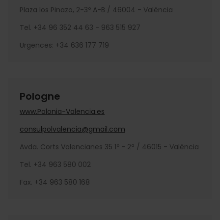
Plaza los Pinazo, 2-3º A-B / 46004 - València
Tel. +34 96 352 44 63 - 963 515 927
Urgences: +34 636 177 719
Pologne
www.Polonia-Valencia.es
consulpolvalencia@gmail.com
Avda. Corts Valencianes 35 1º - 2ª / 46015 - València
Tel. +34 963 580 002
Fax. +34 963 580 168