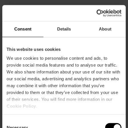
Fax. +34 963 608 541
Consent
Details
About
Islande
consuladoislandia@yahoo.es
This website uses cookies
Plaça Porta de la Mar, 4 Bajo 3 / 46004 - València
We use cookies to personalise content and ads, to
provide social media features and to analyse our traffic.
Tel. +34 963 517 275
We also share information about your use of our site with
our social media, advertising and analytics partners who
may combine it with other information that you’ve
provided to them or that they’ve collected from your use
Italie
of their services. You will find more information in our
valencia.onorario@esteri.it
Cookie Policy
.
C/ Quart, 14 Bajo / 46001 - València
Consent
Necessary