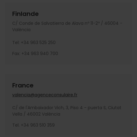
Finlande
C/ Conde de Salvatierra de Alava nº 11-2º / 46004 -
València
Tel: +34 963 525 250
Fax: +34 963 940 700
France
valencia@agenceconsulaire.fr
C/ de l'Ambaixador Vich, 3, Piso 4 - puerta S, Ciutat
Vella / 46002 València
Tel. +34 963 510 359