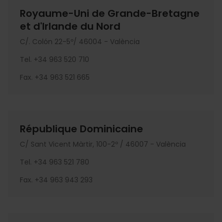
Royaume-Uni de Grande-Bretagne
et d'Irlande du Nord
C/. Colón 22-5º/ 46004 - València
Tel. +34 963 520 710
Fax. +34 963 521 665
République Dominicaine
C/ Sant Vicent Màrtir, 100-2º / 46007 - València
Tel. +34 963 521 780
Fax. +34 963 943 293