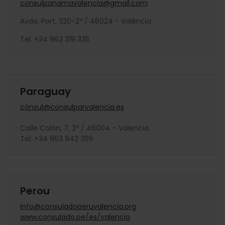
consulpanamavalencia@gmail.com
Avda. Port, 320-2º / 46024 - València
Tel. +34 963 319 335
Paraguay
cónsul@consulparvalencia.es
Calle Colón, 7, 3º / 46004 – Valencia.
Tel: +34 963 942 366
Perou
info@consuladoperuvalencia.org
www.consulado.pe/es/valencia