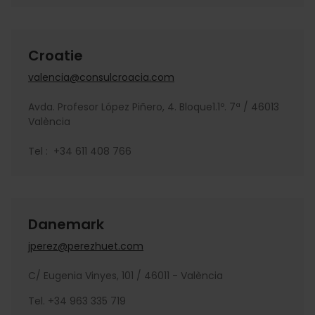
Croatie
valencia@consulcroacia.com
Avda. Profesor López Piñero, 4. Bloque1.1º. 7ª / 46013
València
Tel : +34 611 408 766
Danemark
jperez@perezhuet.com
C/ Eugenia Vinyes, 101 / 46011 - València
Tel. +34 963 335 719