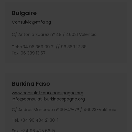
Bulgaire
Consulvlc@mfa.bg
C/ Antonio Suarez nº 48 / 46021 València
Tel: +34 96 369 09 21 // 96 369 17 88
Fax: 96 389 13 57
Burkina Faso
www.consulat-burkinaespagne.org
info@consulat-burkinaespagne.org
C/ Andres Mancebo nº 36-4º-7ª / 46023-València
Tel. +34 96 434 21 30-1
Fax. +34 96 425 66 15