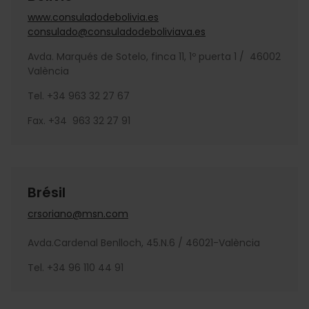
www.consuladodebolivia.es
consulado@consuladodeboliviava.es
Avda. Marqués de Sotelo, finca 11, 1º puerta 1 / 46002
València
Tel. +34 963 32 27 67
Fax. +34 963 32 27 91
Brésil
crsoriano@msn.com
Avda.Cardenal Benlloch, 45.N.6 / 46021-València
Tel. +34 96 110 44 91