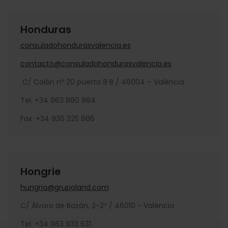
Honduras
consuladohondurasvalencia.es
contacto@consuladohondurasvalencia.es
C/ Colón nº 20 puerta 8 B / 46004 – València
Tel. +34 963 890 994
Fax. +34 936 325 886
Hongrie
hungria@grupoland.com
C/ Álvaro de Bazán, 3-2º / 46010 - València
Tel. +34 963 933 631