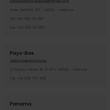
consuladonoruegaval@gmail.com
Avda. del Port, 312 / 46024 - València
Tel. +34 963 310 887
Fax. +34 963 310 887
Pays-Bas
valencia@nlconsul.es
C/ Músico Gines, 16-3º-5ª / 46022 - València
Tel. +34 639 707 465
Panama