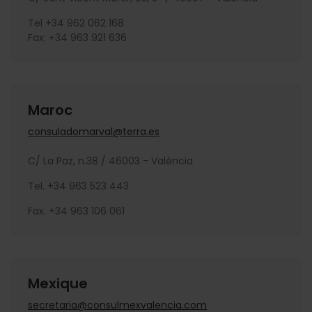
Tel +34 962 062 168
Fax: +34 963 921 636
Maroc
consuladomarval@terra.es
C/ La Paz, n.38 / 46003 - València
Tel. +34 963 523 443
Fax. +34 963 106 061
Mexique
secretaria@consulmexvalencia.com