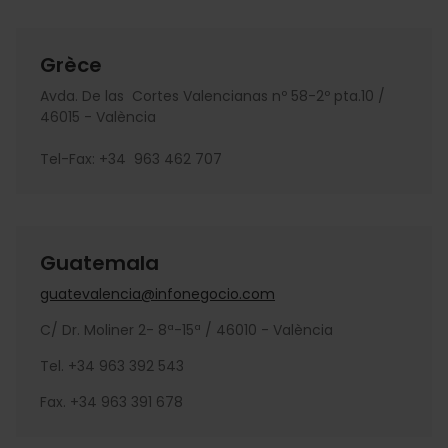
Grèce
Avda. De las Cortes Valencianas nº 58-2º pta.10 /
46015 - València
Tel-Fax: +34 963 462 707
Guatemala
guatevalencia@infonegocio.com
C/ Dr. Moliner 2- 8ª-15ª / 46010 - València
Tel. +34 963 392 543
Fax. +34 963 391 678