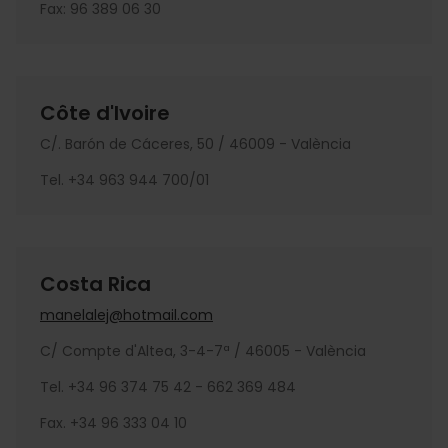
Fax: 96 389 06 30
Côte d'Ivoire
C/. Barón de Cáceres, 50 / 46009 - València
Tel. +34 963 944 700/01
Costa Rica
manelalej@hotmail.com
C/ Compte d'Altea, 3-4-7ª / 46005 - València
Tel. +34 96 374 75 42 - 662 369 484
Fax. +34 96 333 04 10