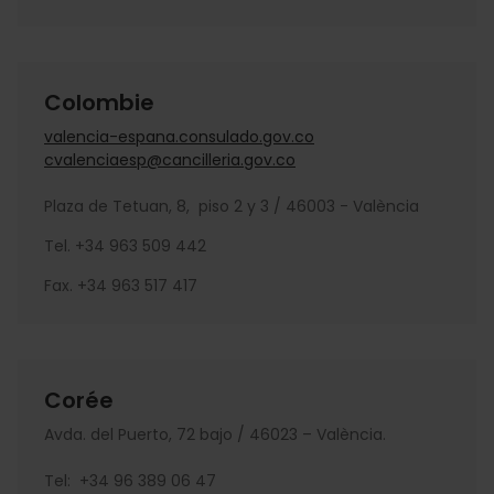
Colombie
valencia-espana.consulado.gov.co
cvalenciaesp@cancilleria.gov.co
Plaza de Tetuan, 8, piso 2 y 3 / 46003 - València
Tel. +34 963 509 442
Fax. +34 963 517 417
Corée
Avda. del Puerto, 72 bajo / 46023 – València.
Tel: +34 96 389 06 47