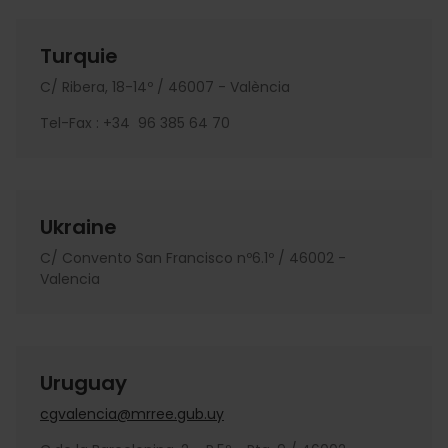
Turquie
C/ Ribera, 18-14º / 46007 - València
Tel-Fax : +34 96 385 64 70
Ukraine
C/ Convento San Francisco nº6.1º / 46002 -
Valencia
Uruguay
cgvalencia@mrree.gub.uy