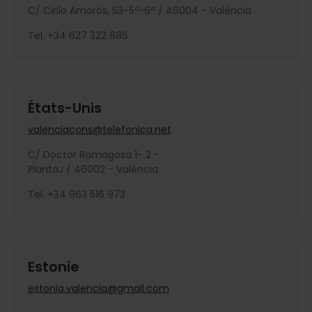
C/ Cirilo Amorós, 53-5º-6ª / 46004 - València
Tel. +34 627 322 686
États-Unis
valenciacons@telefonica.net
C/ Doctor Romagosa 1- 2 -
PlantaJ / 46002 - València
Tel. +34 963 516 973
Estonie
estonia.valencia@gmail.com