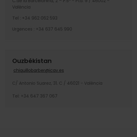
C.de la Barcelonina, 2 – P.5º - Pta. 9 / 46002 -
València
Tel : +34 962 062 593
Urgences : +34 637 645 990
Ouzbékistan
chiquillobarber@icav.es
C/ Antonio Suarez, 31. C / 46021 - València
Tel: +34 647 367 067