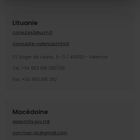
Lituanie
consul.es3@urm.lt
consulate-valencia.mfa.lt
C/ Roger de Lauria, 5 -3 / 46002 - Valencia
Tel. +34 963 816 291//93
Fax. +34 963 816 292
Macédoine
www.mfa.gov.mk
con.mac.vlc@gmail.com