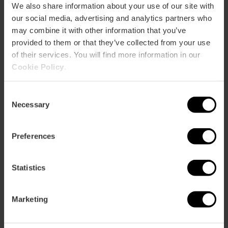
We also share information about your use of our site with
our social media, advertising and analytics partners who
may combine it with other information that you’ve
provided to them or that they’ve collected from your use
of their services. You will find more information in our
Cookie Policy
.
Consent
Necessary
Selection
Preferences
Statistics
Boottocht en paella in Albufera
Marketing
4.9
- 190 beoordelingen
Duur: 3h - 4h