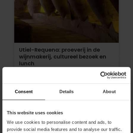
Utiel-Requena: proeverij in de
wijnmakerij, cultureel bezoek en
lunch
0
- 0 beoordelingen
Duur: 7h
Consent
Details
About
Vervoer
€ 195,00
This website uses cookies
Vanaf
We use cookies to personalise content and ads, to
provide social media features and to analyse our traffic.