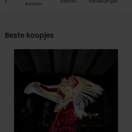
Card
Kaarten
Rondleidingen
Kunsten
Beste koopjes