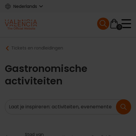
Skip
Nederlands
to
main
Mobile menu ex
content
0
Main
Breadcrumb
Tickets en rondleidingen
navigation
Gastronomische
activiteiten
Zoeken
Stad van 