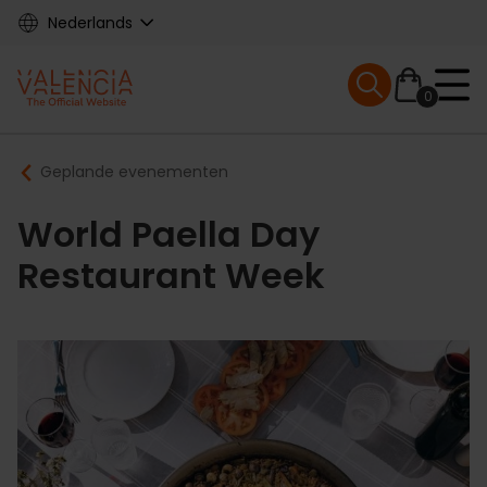
Skip
Nederlands
to
main
Mobile menu ex
content
0
Main
Breadcrumb
Geplande evenementen
navigation
World Paella Day
Restaurant Week