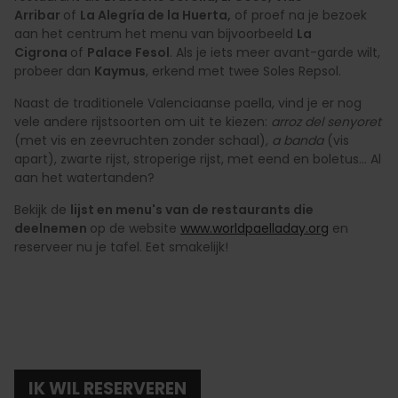
Arribar
of
La Alegría de la Huerta,
of proef na je bezoek
aan het centrum het menu van bijvoorbeeld
La
Cigrona
of
Palace Fesol
. Als je iets meer avant-garde wilt,
probeer dan
Kaymus
, erkend met twee Soles Repsol.
Naast de traditionele Valenciaanse paella, vind je er nog
vele andere rijstsoorten om uit te kiezen:
arroz del senyoret
(met vis en zeevruchten zonder schaal)
, a banda
(vis
apart), zwarte rijst, stroperige rijst, met eend en boletus... Al
aan het watertanden?
Bekijk de
lijst en menu's van de restaurants die
deelnemen
op de website
www.worldpaelladay.org
en
reserveer nu je tafel. Eet smakelijk!
IK WIL RESERVEREN