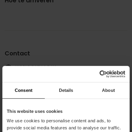
Hoe te arriveren
Contact
WORLD PAELLA DAY
Consent
Details
About
This website uses cookies
Dit vind je misschien ook leuk
We use cookies to personalise content and ads, to
provide social media features and to analyse our traffic.