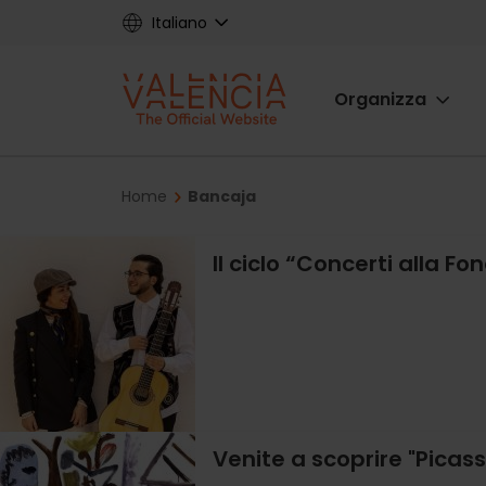
Skip
Italiano
to
main
Main
content
Organizza
navigat
Breadcrumb
Home
Bancaja
Il ciclo “Concerti alla F
Venite a scoprire "Picas