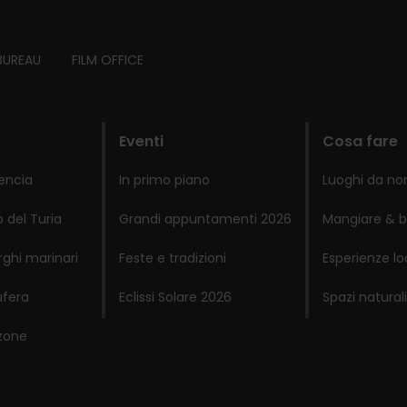
BUREAU
FILM OFFICE
Eventi
Cosa fare
lencia
In primo piano
Luoghi da no
 del Turia
Grandi appuntamenti 2026
Mangiare & b
rghi marinari
Feste e tradizioni
Esperienze lo
ufera
Eclissi Solare 2026
Spazi naturali
zone