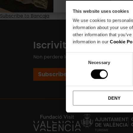
This website uses cookies
Subscribe to Bancaja
We use cookies to personalis
information about your use of
other information that you’ve
Iscriviti alla nostra 
information in our
Cookie Po
Consent
Non perdere le migliori proposte per scopr
Necessary
Selection
Subscribe
DENY
https://fundacion.visitvalencia.com/