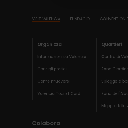
Footer
VISIT VALENCIA
FUNDACIÓ
CONVENTION 
domains
Organizza
Quartieri
Informazioni su Valencia
Centro di Va
Consigli pratici
Zona Giardino
Come muoversi
Spiagge e bo
Valencia Tourist Card
Zona dell'Alb
Mappa delle 
Colabora