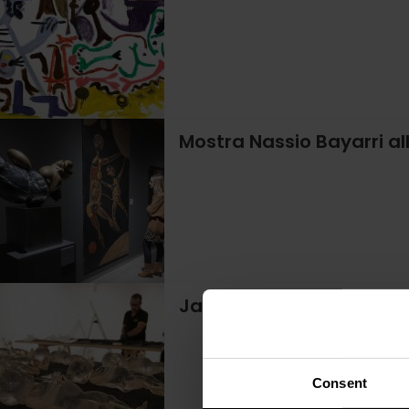
Mostra Nassio Bayarri a
Jaume Plensa: prima ret
Consent