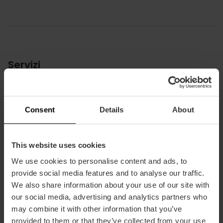
Servizi
Accessibile disabili
Aria condizionata
Consent
Details
About
Ascensore
Reception aperta 24 ore
This website uses cookies
Wifi
We use cookies to personalise content and ads, to
Servicio lavandería
provide social media features and to analyse our traffic.
We also share information about your use of our site with
our social media, advertising and analytics partners who
may combine it with other information that you’ve
provided to them or that they’ve collected from your use