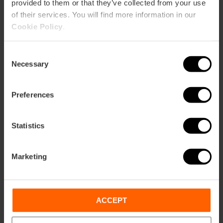
provided to them or that they’ve collected from your use
of their services. You will find more information in our
Cookie Policy
.
Hoe te arriveren
Consent
Metro
Necessary
Selection
L1,
L2,
L3,
L5,
L6,
L7,
L10
Bus
Preferences
C1,
4,
7,
8,
9,
11,
14,
19,
25,
26,
27,
31,
32,
35,
63,
67,
71,
81,
95
Statistics
Calle de la Paz, 24 puerta 2 46002 València
Marketing
ACCEPT