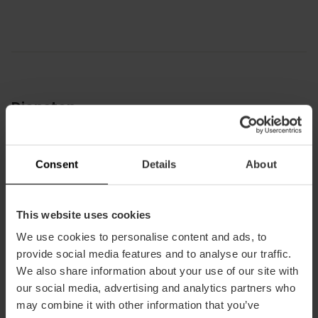
Diensten
Rolstoeltoegankelijk
Airconditioning
Consent
Details
About
Lift
24-uursreceptie
This website uses cookies
Wifi
We use cookies to personalise content and ads, to
provide social media features and to analyse our traffic.
Servicio lavandería
We also share information about your use of our site with
our social media, advertising and analytics partners who
may combine it with other information that you’ve