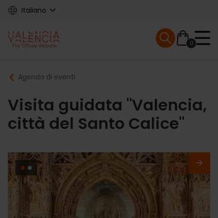
Skip
Italiano
to
main
Mobile menu ex
content
0
Main
Breadcrumb
Agenda di eventi
navigation
Visita guidata "Valencia,
città del Santo Calice"