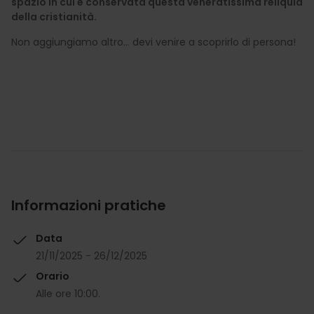
spazio in cui è conservata questa veneratissima reliquia
della cristianità.
Non aggiungiamo altro... devi venire a scoprirlo di persona!
Informazioni pratiche
Data
21/11/2025 - 26/12/2025
Orario
Alle ore 10:00.