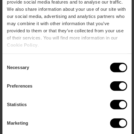
provide social media features and to analyse our traffic.
Guarda la mappa
r
We also share information about your use of our site with
ation
our social media, advertising and analytics partners who
may combine it with other information that you’ve
provided to them or that they’ve collected from your use
of their services. You will find more information in our
Cookie Policy
.
Indicazioni
Consent
Necessary
Selection
Preferences
Statistics
Marketing