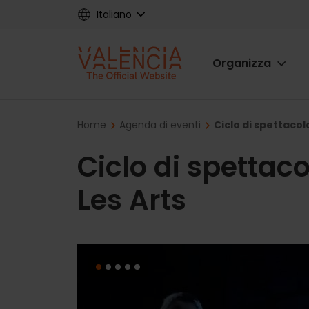
Skip
Italiano
to
main
Main
content
Organizza
navigat
Breadcrumb
Home
Agenda di eventi
Ciclo di spettacol
Ciclo di spettac
Les Arts