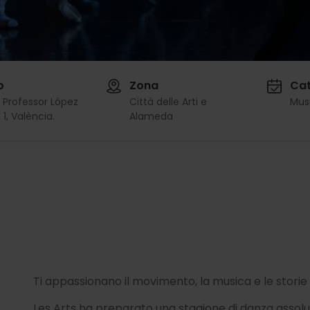
o
Zona
Cat
l Professor López
Città delle Arti e
Mus
 1, València.
Alameda
Ti appassionano il movimento, la musica e le stori
Les Arts ha preparato una stagione di danza assol