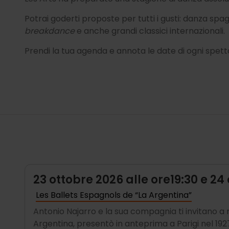
Potrai goderti proposte per tutti i gusti: danza sp
breakdance
e anche grandi classici internazionali.
Prendi la tua agenda e annota le date di ogni spetta
23 ottobre 2026 alle ore19:30 e 24 
Les Ballets Espagnols de “La Argentina”
Antonio Najarro e la sua compagnia ti invitano a r
Argentina, presentò in anteprima a Parigi nel 192