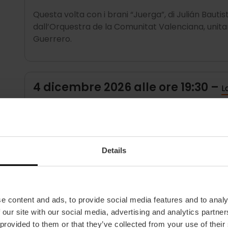
Questa volta con i brani “Juerga”, di Julián Bautista
dall’Orquestra de la Comunitat Valenciana, uni
Guerrero.
4 dicembre 2026 alle ore 19:30 –
L
Olga Pericet, vincitrice del Premio Nazionale di D
musicisti e la voce del cantante Israel Moro al s
e
farrucas
in uno spettacolo ipnotico.
Details
12 febbraio 2027 alle ore 19:30 –
Le
Kader Attou, icona dell’hip-hop francese, ti ripor
e content and ads, to provide social media features and to analy
cui si esibisce un quartetto di ballerini che fonde
 our site with our social media, advertising and analytics partn
contemporanea.
 provided to them or that they’ve collected from your use of their