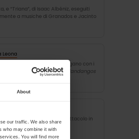
, e “Triana”, di Isaac Albéniz, eseguiti
tamente a musiche di Granados e Jacinto
a Leona
anza 2018, e il suo corpo dialogano con i
uono di
rondeñas
,
bamberas
,
fandangos
About
 Murmure des Songes
ta all’infanzia con questo spettacolo in
se our traffic. We also share
breakdance
, jazz e danza
ers who may combine it with
 services. You will find more