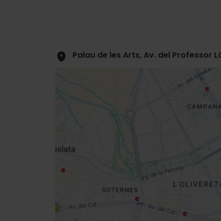
Palau de les Arts, Av. del Professor 
Close
sidebar
map
Get
your
location