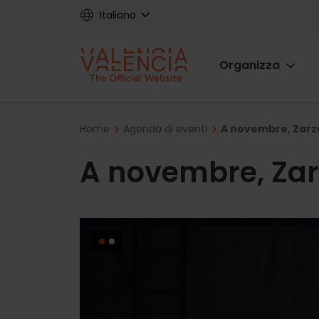
Skip
Italiano
to
main
Main
content
Organizza
navigat
Breadcrumb
Home
Agenda di eventi
A novembre, Zarzu
A novembre, Zarz