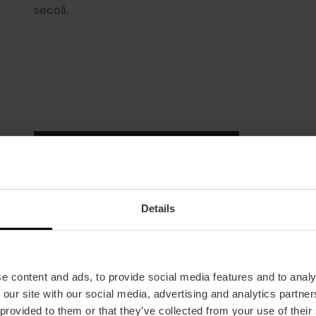
secoli.
¡Compra ya las entradas!
Details
e content and ads, to provide social media features and to analy
 our site with our social media, advertising and analytics partn
Data
 provided to them or that they’ve collected from your use of their