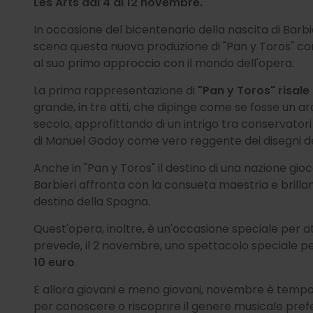
Les Arts dal 4 al 12 novembre.
In occasione del bicentenario della nascita di Barbier
scena questa nuova produzione di "Pan y Toros" con
al suo primo approccio con il mondo dell'opera.
La prima rappresentazione di
"Pan y Toros" risale 
grande, in tre atti, che dipinge come se fosse un ara
secolo, approfittando di un intrigo tra conservatori e
di Manuel Godoy come vero reggente dei disegni del
Anche in "Pan y Toros" il destino di una nazione gioc
Barbieri affronta con la consueta maestria e brillan
destino della Spagna.
Quest'opera, inoltre, è un'occasione speciale per at
prevede, il 2 novembre, uno spettacolo speciale pe
10 euro
.
E allora giovani e meno giovani, novembre è tempo 
per conoscere o riscoprire il genere musicale prefe