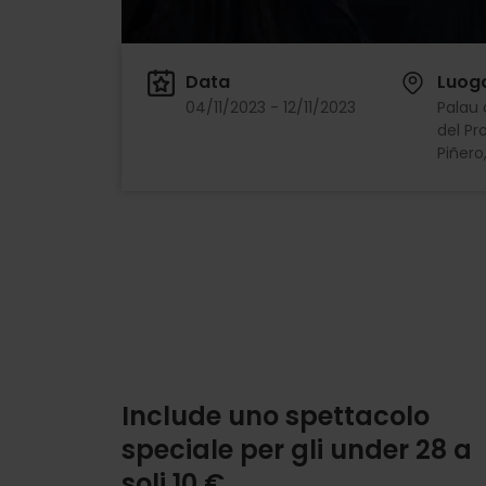
Data
Luog
04/11/2023 - 12/11/2023
Palau d
del Pr
Piñero
Include uno spettacolo
speciale per gli under 28 a
soli 10 €.