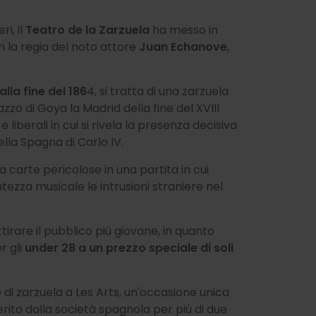
i, il
Teatro de la Zarzuela
ha messo in
 la regia del noto attore
Juan Echanove
,
alla fine del 186
4, si tratta di una zarzuela
zzo di Goya la Madrid della fine del XVIII
 liberali in cui si rivela la presenza decisiva
la Spagna di Carlo IV.
a carte pericolose in una partita in cui
tezza musicale le intrusioni straniere nel
tirare il pubblico più giovane, in quanto
r gli
under 28 a un prezzo speciale di soli
di zarzuela a Les Arts, un'occasione unica
rito dalla società spagnola per più di due