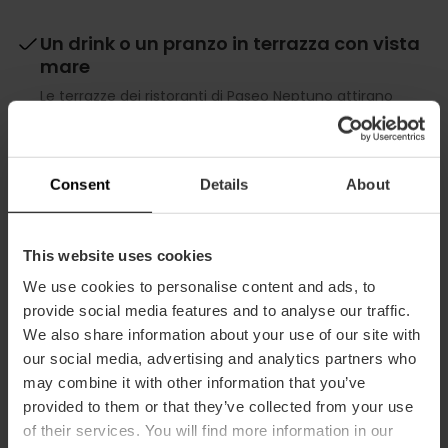
Un drink o un pranzo in terrazza con vista
mare
Le terrazze dei ristoranti di Paseo Neptuno attirano
numerosi turisti e locali grazie alla loro ricca offerta di
specialità a base di riso, piatti mediterranei e tapas.
Potrai anche rinfrescarti con un gelato o una
tradizionale horchata, o goderti un drink con gli amici al
Consent
Details
About
tramonto.
This website uses cookies
We use cookies to personalise content and ads, to
provide social media features and to analyse our traffic.
We also share information about your use of our site with
our social media, advertising and analytics partners who
Scarica gratis la tua guida esclusiva
may combine it with other information that you’ve
delle spiagge di Valencia!
provided to them or that they’ve collected from your use
of their services. You will find more information in our