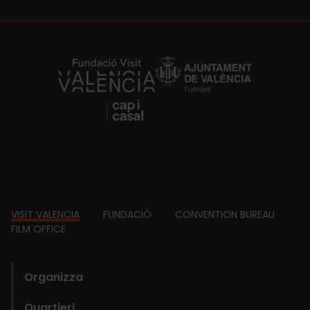
https://fundacion.visitvalencia.com/
Footer
VISIT VALENCIA
FUNDACIÓ
CONVENTION BUREAU
FILM OFFICE
domains
Organizza
Quartieri