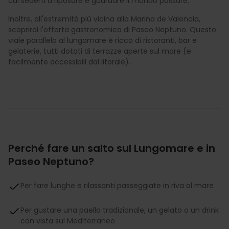
cui sederti a riposare e guardare il mondo passare.
Inoltre, all'estremità più vicina alla Marina de Valencia,
scoprirai l'offerta gastronomica di Paseo Neptuno. Questo
viale parallelo al lungomare è ricco di ristoranti, bar e
gelaterie, tutti dotati di terrazze aperte sul mare (e
facilmente accessibili dal litorale).
Perché fare un salto sul Lungomare e in
Paseo Neptuno?
Per fare lunghe e rilassanti passeggiate in riva al mare
Per gustare una paella tradizionale, un gelato o un drink
con vista sul Mediterraneo