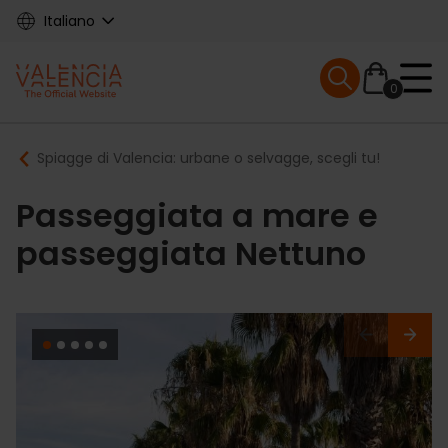
Skip
Italiano
to
main
Mobile menu ex
content
0
Main
Breadcrumb
Spiagge di Valencia: urbane o selvagge, scegli tu!
navigation
Passeggiata a mare e
passeggiata Nettuno