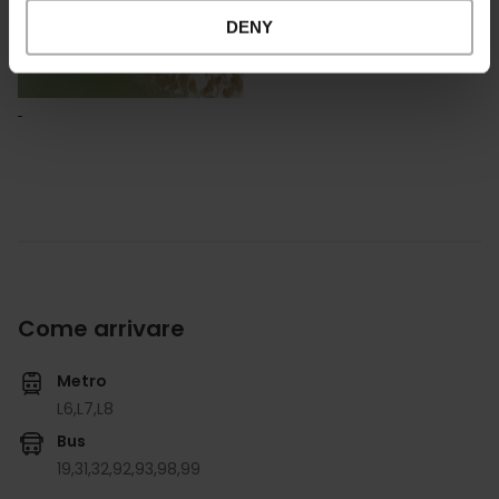
DENY
Come arrivare
Metro
L6,
L7,
L8
Bus
19,
31,
32,
92,
93,
98,
99