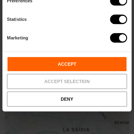
Preferences
Statistics
Marketing
Comment s'y rendre
Metro
ACCEPT
L3,
L9
Bus
ACCEPT SELECTION
12,
31,
70,
71,
79,
81
DENY
Avenida Blasco Ibañez, 14 46010 València