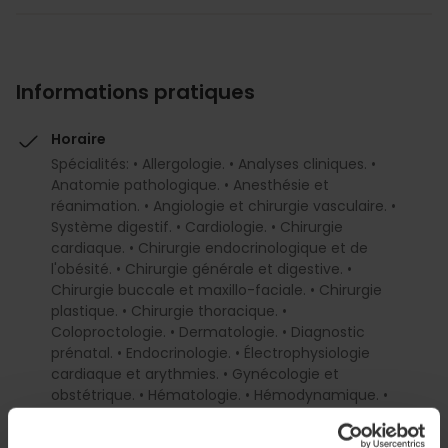
Informations pratiques
Horaire
Spécialités: • Allergologie. • Analyses cliniques. •
Anatomie pathologique. • Anesthésie et
réanimation. • Angiologie et chirurgie vasculaire. •
Système digestif. • Cardiologie. • Chirurgie
cardiaque. • Chirurgie endocrinologique et de
l'obésité. • Chirurgie générale et digestive. •
Chirurgie buccale et maxillo-faciale. • Chirurgie
plastique. • Chirurgie thoracique. •
Coloproctologie. • Dermatologie. • Diagnostic
prénatal. • Endocrinologie. • Électrophysiologie
cardiaque et arythmies. • Gynécologie et
obstétrique. • Hématologie. • Hémodynamique. •
Orthophonie. • Médecine de l'art. • Médecine du
sport. • Médecine esthétique. • Médecine