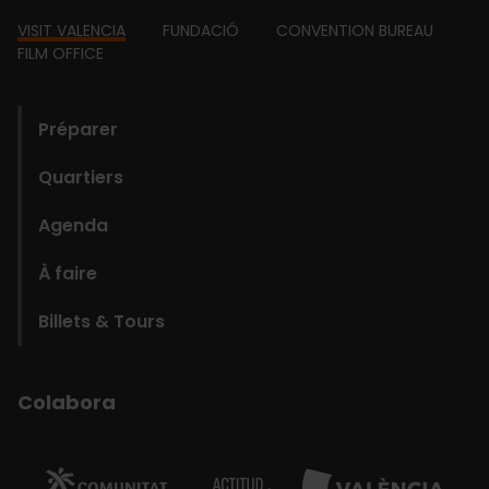
Footer
VISIT VALENCIA
FUNDACIÓ
CONVENTION BUREAU
FILM OFFICE
domains
Préparer
Quartiers
Agenda
À faire
Billets & Tours
Colabora