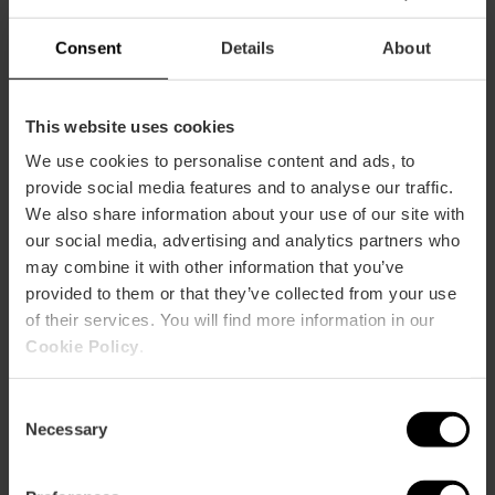
générale et bilans de santé. • Médecine interne et
maladies infectieuses. • Médecine
Consent
Details
About
psychosomatique. • Néphrologie. • Pneumologie. •
Neurochirurgie. • Neurophysiologie. • Neurologie. •
Neuropsychologie. • Neuroradiologie. • Nutrition
clinique. • Odontostomatologie. • Ophtalmologie •
This website uses cookies
Oncologie. • Otorhinolaryngologie. • Pathologie
We use cookies to personalise content and ads, to
mammaire. • Pédiatrie. • Santé mentale. • Suivi du
provide social media features and to analyse our traffic.
nouveau-né. • Traumatologie. • Unité de sommeil
We also share information about your use of our site with
pour enfants. • Podologie. • Préparation à
our social media, advertising and analytics partners who
l'accouchement. • Psychologie. • Psychiatrie. •
Radiodiagnostic. • Radiologie d'intervention. •
may combine it with other information that you’ve
Rééducation et physiothérapie. • La reproduction
provided to them or that they’ve collected from your use
assistée. • Rhumatologie. • Traumatologie et
of their services. You will find more information in our
chirurgie orthopédique. • Unité de soins intensifs
Cookie Policy
.
adultes, néonatals et pédiatriques. • Unité pour la
miction des dysfonctionnements. • Unité de
génétique clinique. • Unité d'obésité. • Unité de
Consent
test otoneurologique. • Unité de la douleur. • Unité
Necessary
Selection
de sommeil. • Urgences. • Urodynamique. •
Urologie. • Évaluation des lésions corporelles.