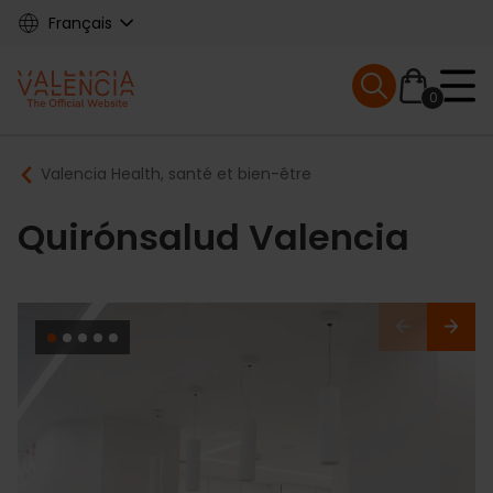
Skip
Français
to
main
Mobile menu ex
content
0
Main
Breadcrumb
Valencia Health, santé et bien-être
navigation
Quirónsalud Valencia