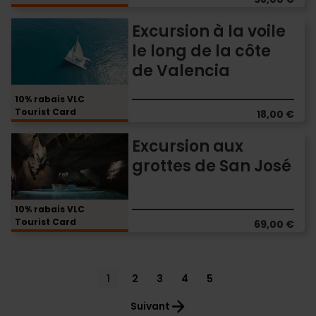
et
Excursion
Excursion à la voile
baignade
à
le long de la côte
la
de Valencia
voile
le
long
10% rabais VLC
Tourist Card
de
18,00 €
la
Excursion
Excursion aux
côte
aux
de
grottes de San José
grottes
Valencia
de
San
10% rabais VLC
José
Tourist Card
69,00 €
Pagination
Current
1
Page
2
Page
3
Page
4
Page
5
page
Suivant