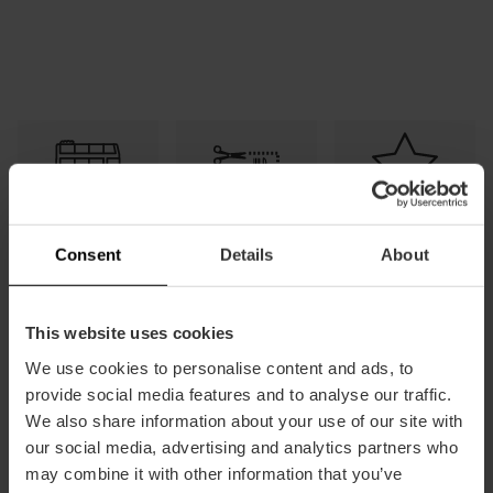
Transport
Tapa et
Guide de
gratuit
boisson
réductions
Consent
Details
About
gratuites
This website uses cookies
We use cookies to personalise content and ads, to
provide social media features and to analyse our traffic.
Questions
Comment
Comment
We also share information about your use of our site with
fréquemment
économiser
l’utiliser
posées
de l’argent
our social media, advertising and analytics partners who
may combine it with other information that you’ve