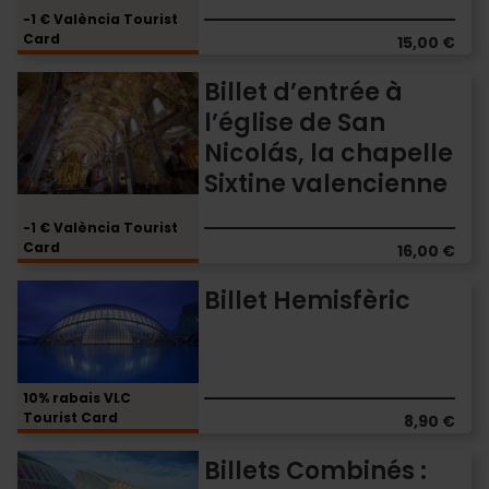
projection
-1 € València Tourist
vidéo
Card
15,00 €
«
Barroc
Billet
Billet d’entrée à
Immersive
d’entrée
l’église de San
»
à
Nicolás, la chapelle
l’église
de
Sixtine valencienne
San
Nicolás,
-1 € València Tourist
la
Card
16,00 €
chapelle
Sixtine
Billet
Billet Hemisfèric
valencienne
Hemisfèric
10% rabais VLC
Tourist Card
8,90 €
Billets
Billets Combinés :
Combinés