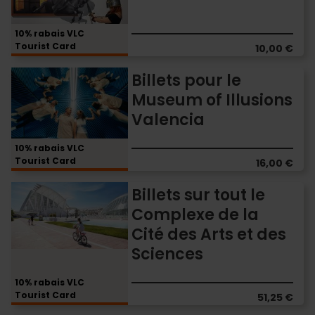
Musée
Iluziona
10% rabais VLC
Tourist Card
10,00 €
Billets
Billets pour le
pour
Museum of Illusions
le
Valencia
Museum
of
Illusions
10% rabais VLC
Tourist Card
Valencia
16,00 €
Billets
Billets sur tout le
sur
Complexe de la
tout
Cité des Arts et des
le
Complexe
Sciences
de
la
10% rabais VLC
Cité
Tourist Card
51,25 €
des