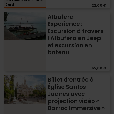
Card
22,00 €
Albufera
Albufera
Experience
Experience :
:
Excursion à travers
Excursion
à
l'Albufera en Jeep
travers
et excursion en
l'Albufera
bateau
en
Jeep
et
excursion
65,00 €
en
Billet
Billet d’entrée à
bateau
d’entrée
Église Santos
à
Juanes avec
Église
Santos
projection vidéo «
Juanes
Barroc Immersive »
avec