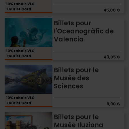
10% rabais VLC
Tourist Card
45,00 €
Billets
Billets pour
pour
l'Oceanogràfic de
l'Oceanogràfic
Valencia
de
Valencia
10% rabais VLC
Tourist Card
43,05 €
Billets
Billets pour le
pour
Musée des
le
Sciences
Musée
des
Sciences
10% rabais VLC
Tourist Card
9,90 €
Billets
Billets pour le
pour
Musée Iluziona
le