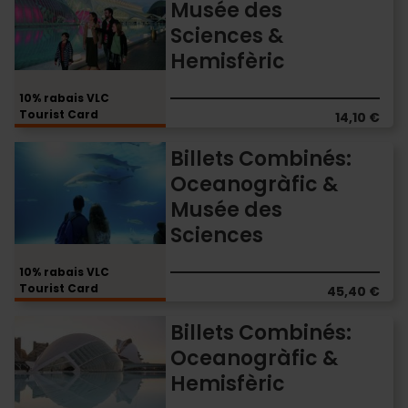
Musée des
:
Sciences &
Musée
des
Hemisfèric
Sciences
&
10% rabais VLC
Hemisfèric
Tourist Card
14,10 €
Billets
Billets Combinés:
Combinés:
Oceanogràfic &
Oceanogràfic
Musée des
&
Musée
Sciences
des
Sciences
10% rabais VLC
Tourist Card
45,40 €
Billets
Billets Combinés:
Combinés:
Oceanogràfic &
Oceanogràfic
Hemisfèric
&
Hemisfèric