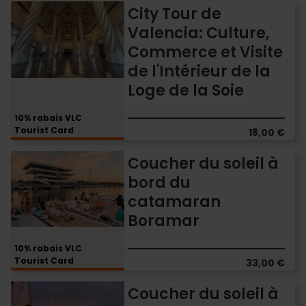
Arts
City
City Tour de
et
Tour
Valencia: Culture,
des
de
Commerce et Visite
Sciences
Valencia:
Culture,
de l'Intérieur de la
Commerce
Loge de la Soie
et
Visite
10% rabais VLC
de
Tourist Card
18,00 €
l'Intérieur
de
Coucher
Coucher du soleil à
la
du
bord du
Loge
soleil
de
catamaran
à
la
bord
Boramar
Soie
du
catamaran
10% rabais VLC
Boramar
Tourist Card
33,00 €
Coucher
Coucher du soleil à
du