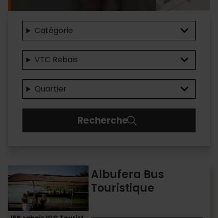
Catégorie
VTC Rebais
Quartier
Recherche
Albufera
Albufera Bus
Bus
Touristique
Touristique
15% rabais VLC Tourist