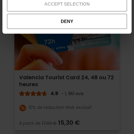
ACCEPT SELECTION
DENY
Valencia Tourist Card 24, 48 ou 72
heures
4.9
- 1, 951 avis
10% de réduction Web exclusif
15,30 €
À partir de
17,00 €