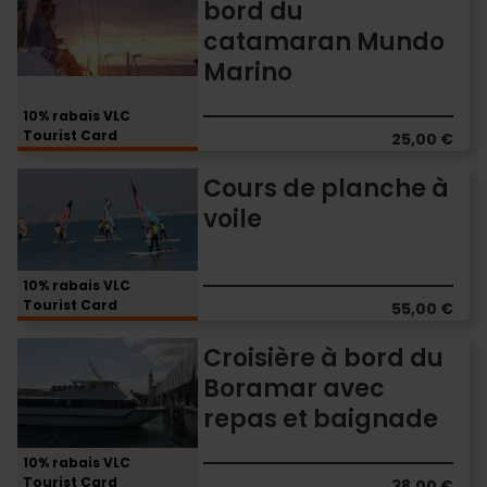
bord du
soleil
catamaran Mundo
à
bord
Marino
du
catamaran
10% rabais VLC
Mundo
Tourist Card
25,00 €
Marino
Cours
Cours de planche à
de
voile
planche
à
voile
10% rabais VLC
Tourist Card
55,00 €
Croisière
Croisière à bord du
à
Boramar avec
bord
repas et baignade
du
Boramar
avec
10% rabais VLC
Tourist Card
repas
38,00 €