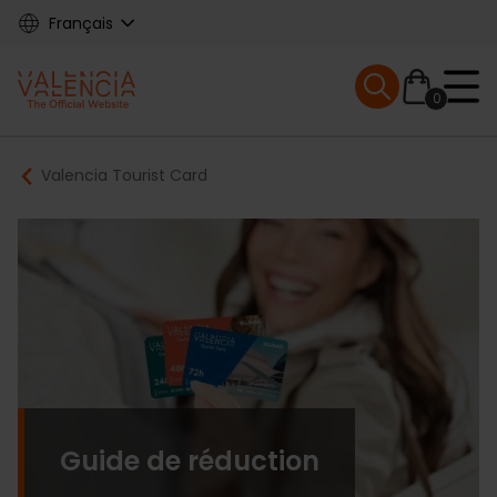
Skip
Français
to
main
Mobile menu ex
content
0
Main
Breadcrumb
Valencia Tourist Card
navigation
Guide de réduction