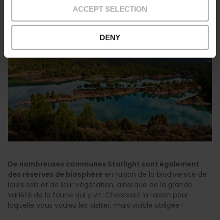
ACCEPT SELECTION
DENY
De nombreuses communes Starlight sont également
des réserves de biosphère
en raison de la biodiversité de
leurs sols et de leur végétation, ainsi que de la grande
variété de la faune qui y vit. Choisissez la raison pour
laquelle vous voulez les visiter, mais visible obligée !