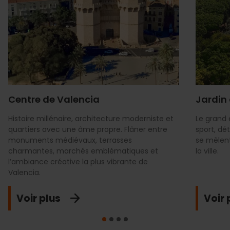
Centre de Valencia
Jardin 
Histoire millénaire, architecture moderniste et
Le grand 
quartiers avec une âme propre. Flâner entre
sport, dé
monuments médiévaux, terrasses
se mêlen
charmantes, marchés emblématiques et
la ville.
l’ambiance créative la plus vibrante de
Valencia.
Voir plus
Voir 