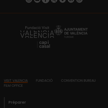
https://fundacion.visitvalencia.com/
Footer
VISIT VALENCIA
FUNDACIÓ
CONVENTION BUREAU
FILM OFFICE
domains
Préparer