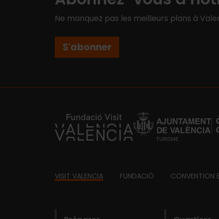
Ne manquez pas les meilleurs plans à Valen
S'abonner
https://fundacion.visitvalencia.com/
Footer
VISIT VALENCIA
FUNDACIÓ
CONVENTION 
domains