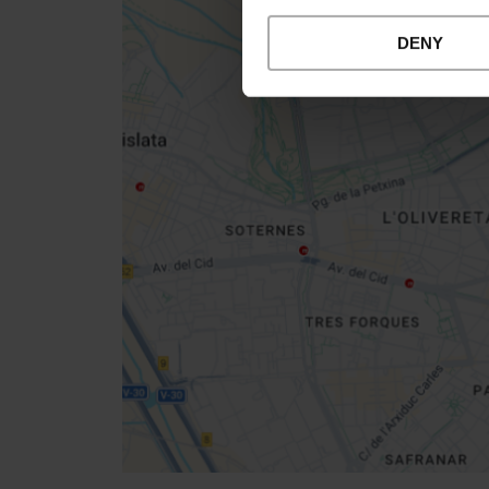
DENY
Close
sidebar
map
Get
your
location
Directions