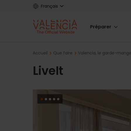
Skip
Français
to
main
Main
content
Préparer
navigat
Breadcrumb
Accueil
Que faire
Valencia, le garde-mange
LiveIt