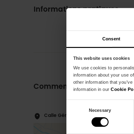
Informations pratiques
Consent
This website uses cookies
We use cookies to personalis
information about your use of
other information that you’ve
Comment s'y rendre
information in our
Cookie Po
Consent
Necessary
Selection
Calle Génova, 20 puerta 3 28004 Ma