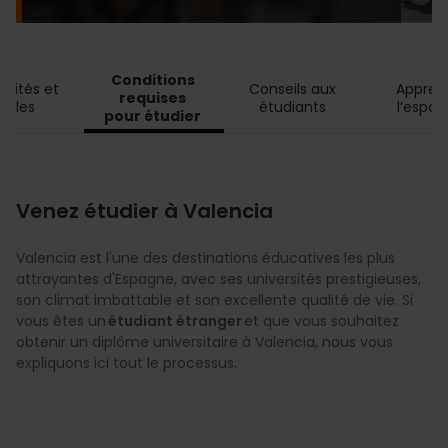
Conditions 
rsités et 
Conseils aux 
Appren
requises 
coles 
étudiants 
l’espag
pour étudier 
Venez étudier à Valencia
Valencia est l'une des destinations éducatives les plus
attrayantes d'Espagne, avec ses universités prestigieuses,
son climat imbattable et son excellente qualité de vie. Si
vous êtes un
étudiant étranger
et que vous souhaitez
obtenir un diplôme universitaire à Valencia, nous vous
expliquons ici tout le processus.