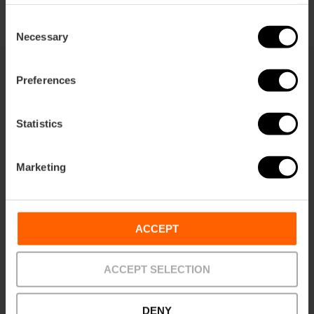
Consent
Necessary
Selection
Preferences
Cela peut également vous
intéresser
Statistics
Marketing
ACCEPT
ACCEPT SELECTION
DENY