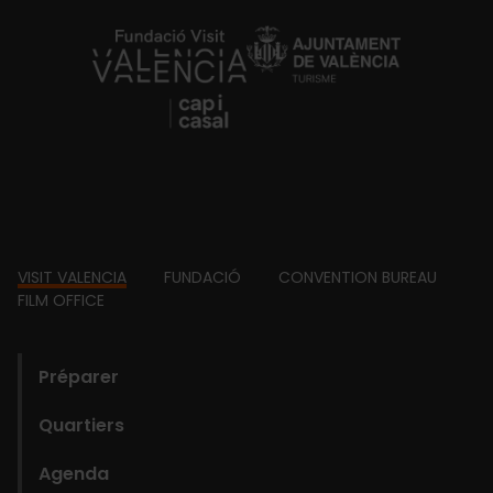
https://fundacion.visitvalencia.com/
Footer
VISIT VALENCIA
FUNDACIÓ
CONVENTION BUREAU
FILM OFFICE
domains
Préparer
Quartiers
Agenda