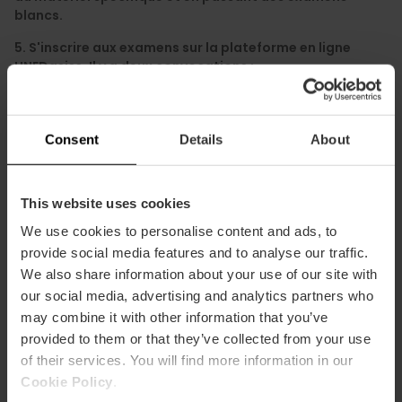
blancs.
5️. S'inscrire aux examens sur la plateforme en ligne
UNEDasiss. Il y a deux convocations :
Ordinaire : Fin mai / début juin.
Extraordinaire : Début septembre.
Consent
Details
About
6️. Passer les examens PCE UNED, qui sont en présentiel et
peuvent être passés dans un centre UNED dans votre
This website uses cookies
pays ou en Espagne.
We use cookies to personalise content and ads, to
7️. Publication des notes et préinscription à l'université.
provide social media features and to analyse our traffic.
We also share information about your use of our site with
8. Vous avez des questions ? Vous pouvez poser vos
our social media, advertising and analytics partners who
questions à une équipe d'experts lors d'un appel vidéo
may combine it with other information that you’ve
gratuit.
provided to them or that they’ve collected from your use
of their services. You will find more information in our
Je souhaite réserver un appel vidéo
Cookie Policy
.