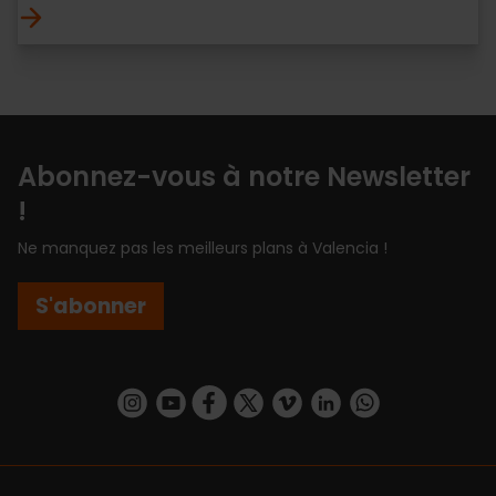
Abonnez-vous à notre Newsletter
!
Ne manquez pas les meilleurs plans à Valencia !
S'abonner
https://www.instagram.com/visit_valencia/
https://www.youtube.com/user/Turisvalenc
https://www.facebook.com/Valencia.E
https://twitter.com/ValenciaEspa
https://vimeo.com/visitvalen
https://www.linkedin.com/company/turismo-valencia/
https://api.whatsapp.com/send/?