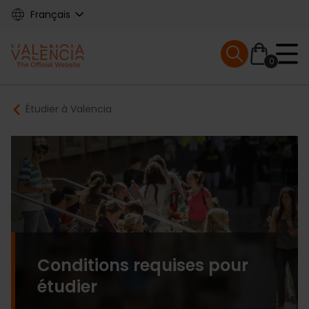
Skip
Français
to
main
Mobile menu ex
content
0
Main
Breadcrumb
Étudier à Valencia
navigation
Conditions requises pour
étudier