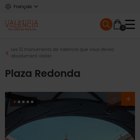
Skip
Français
to
main
Mobile menu ex
content
0
Main
Breadcrumb
Les 12 monuments de Valencia que vous devez
navigation
absolument visiter
Plaza Redonda