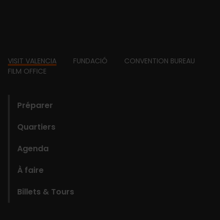
Footer
VISIT VALENCIA
FUNDACIÓ
CONVENTION BUREAU
FILM OFFICE
domains
Préparer
Quartiers
Agenda
À faire
Billets & Tours