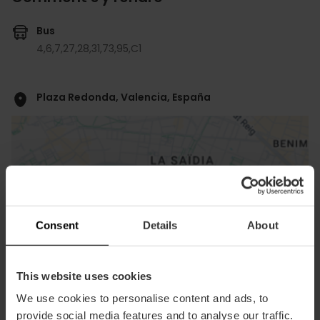
Bus
4,
6,
7,
27,
28,
31,
73,
95,
C1
Plaza Redonda, Valencia, España
Consent
Details
About
ose
ebar
p
This website uses cookies
Voir la carte
We use cookies to personalise content and ads, to
r
ation
provide social media features and to analyse our traffic.