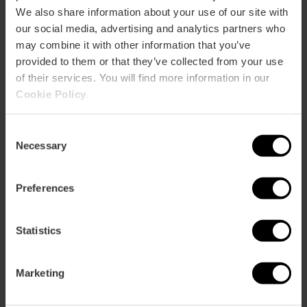
We also share information about your use of our site with
our social media, advertising and analytics partners who
may combine it with other information that you’ve
provided to them or that they’ve collected from your use
of their services. You will find more information in our
Directions
Cookie Policy
.
Consent
Necessary
Selection
Preferences
Statistics
Visites guidées
Marketing
Laissez-vous guider dans les coins les plus authentiques de
la ville.