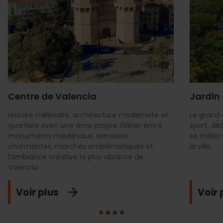
Centre de Valencia
Jardin 
Histoire millénaire, architecture moderniste et
Le grand 
quartiers avec une âme propre. Flâner entre
sport, dé
monuments médiévaux, terrasses
se mêlen
charmantes, marchés emblématiques et
la ville.
l’ambiance créative la plus vibrante de
Valencia.
Voir plus
Voir 