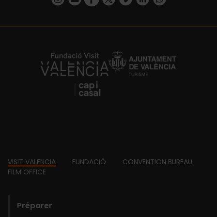
https://fundacion.visitvalencia.com/
Footer
VISIT VALENCIA
FUNDACIÓ
CONVENTION BUREAU
FILM OFFICE
domains
Préparer