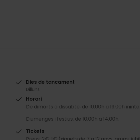
Dies de tancament
Dilluns
Horari
De dimarts a dissabte, de 10.00h a 19.00h ini
Diumenges i festius, de 10.00h a 14.00h.
Tickets
Preus: 2€, 1€ (xiquets de 7 a 12 anys, grups, jub