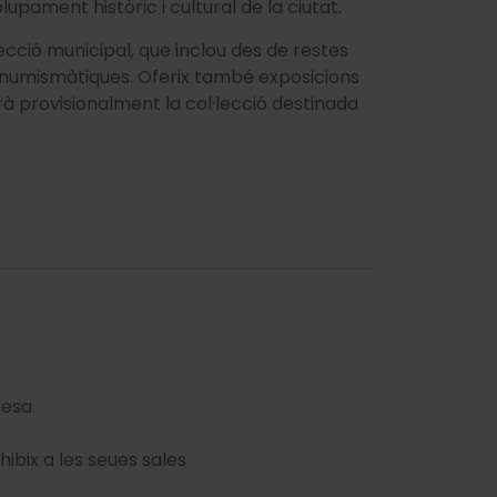
pament històric i cultural de la ciutat.
lecció municipal, que inclou des de restes
s numismàtiques. Oferix també exposicions
rà provisionalment la col·lecció destinada
lesa
hibix a les seues sales