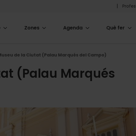
Pr
Profes
he
e
Zones
Agenda
Què fer
me
ion
Museu de la Ciutat (Palau Marqués del Campo)
tat (Palau Marqués