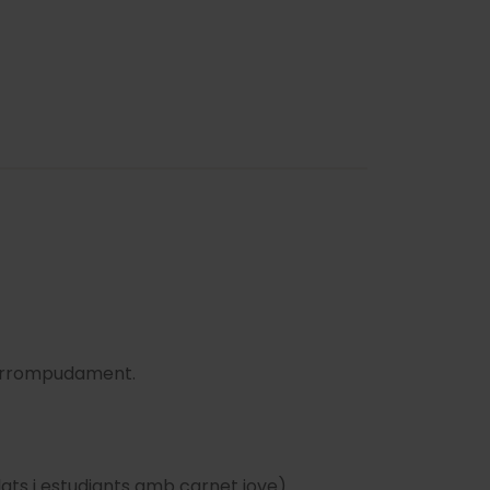
nterrompudament.
ilats i estudiants amb carnet jove).