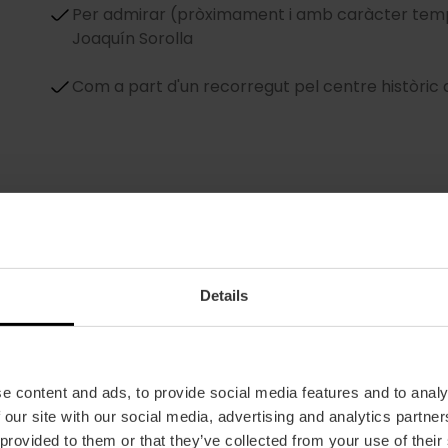
Per admirar (pròximament i amb caràcter tempo
Joaquín Sorolla
Com a part d'un recorregut pel centre històric
Details
El Palau
Pots admirar la façana barroca original i difer
e content and ads, to provide social media features and to analy
d'estil mudèjar a delicats estucs con motius veg
 our site with our social media, advertising and analytics partn
d'escultures clàssiques al seu pati.
 provided to them or that they’ve collected from your use of their