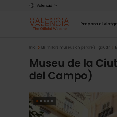
Skip
Valencià
to
main
Main
content
Prepara el viatg
navigat
Breadcrumb
Inici
Els millors museus on perdre's i gaudir
Museu de la Ciu
del Campo)