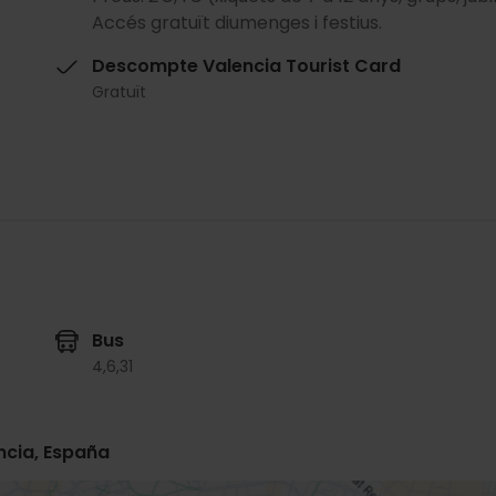
Accés gratuït diumenges i festius.
Descompte Valencia Tourist Card
Gratuït
Bus
4,
6,
31
ncia, España