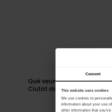
Consent
Què veure al Museu de la
Ciutat de València
This website uses cookies
We use cookies to personalis
information about your use of
other information that you’ve