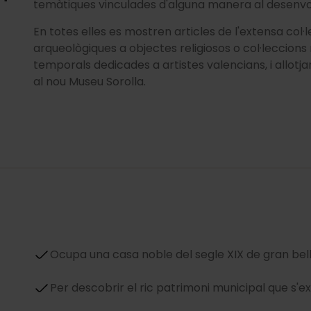
temàtiques vinculades d'alguna manera al desenvolu
En totes elles es mostren articles de l'extensa col·
arqueològiques a objectes religiosos o col·leccion
temporals dedicades a artistes valencians, i allotja
al nou Museu Sorolla.
Ocupa una casa noble del segle XIX de gran bel
Per descobrir el ric patrimoni municipal que s'ex