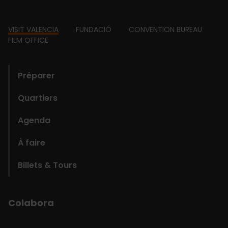
Footer
VISIT VALENCIA
FUNDACIÓ
CONVENTION BUREAU
FILM OFFICE
domains
Préparer
Quartiers
Agenda
À faire
Billets & Tours
Colabora