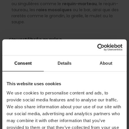
ou singulières comme le
requin-marteau
, le requin-
taureau, les
raies mosaïques
ou le bar, ainsi que des
raretés comme le grondin, la girelle, le mulet ou la
saupe.
Invertébrés marins
Méduses luminescentes
— méduse « œuf au plat », à
points blancs, comestible et mosaïque — ainsi que la
galère portugaise, les anémones, le poulpe commun, la
Consent
Details
About
langouste, la crevette-mante et les crabes géants.
Reptiles aquatiques
This website uses cookies
Tortues
caouanne, verte, méditerranéenne, d’Aldabra,
We use cookies to personalise content and ads, to
imbriquée et de Kemp ; cistude d’Europe, tortue de
provide social media features and to analyse our traffic.
Floride et tortue lépreuse, ainsi que le
crocodile
We also share information about your use of our site with
africain à museau fin
.
our social media, advertising and analytics partners who
may combine it with other information that you’ve
Mammifères marins
provided to them or that they’ve collected from your use