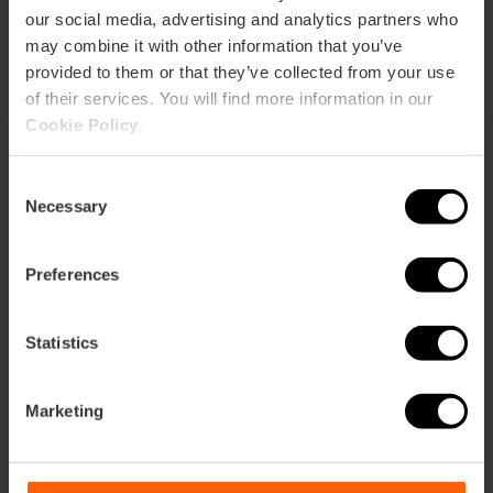
our social media, advertising and analytics partners who
may combine it with other information that you’ve
provided to them or that they’ve collected from your use
of their services. You will find more information in our
Cookie Policy
.
Consent
Weihnachts Agenda
Necessary
Selection
Preferences
Ballett
„Schwanensee“ und
„Der Nussknacker“ in
Statistics
Valencia
Marketing
22/12/2026 - 23/12/2026