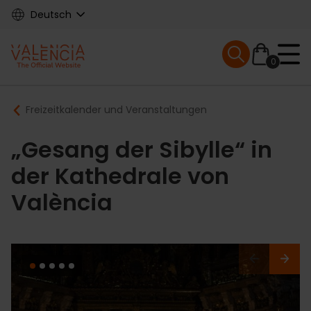
Skip
Deutsch
to
main
Mobile menu ex
content
0
Main
Breadcrumb
Freizeitkalender und Veranstaltungen
navigation
„Gesang der Sibylle“ in
der Kathedrale von
València