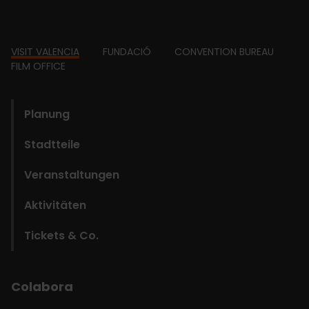
Footer
VISIT VALENCIA
FUNDACIÓ
CONVENTION BUREAU
FILM OFFICE
domains
Planung
Stadtteile
Veranstaltungen
Aktivitäten
Tickets & Co.
Colabora