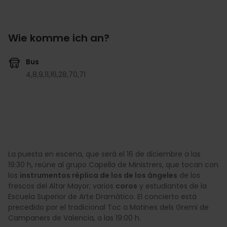
Wie komme ich an?
Bus
4,
8,
9,
11,
16,
28,
70,
71
La puesta en escena, que será el 16 de diciembre a las
19:30 h, reúne al grupo Capella de Ministrers, que tocan con
los
instrumentos réplica de los de los ángeles
de los
frescos del Altar Mayor; varios
coros
y estudiantes de la
Escuela Superior de Arte Dramático. El concierto está
precedido por el tradicional Toc a Matines dels Gremi de
Campaners de Valencia, a las 19:00 h.