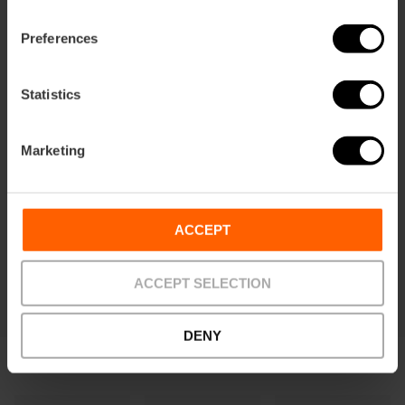
Preferences
Vivi la Paella Experience: impara a
Statistics
cucinare come da tradizione
5
- 2 recensioni
Marketing
10% Sconto VLC Tourist Card
Durata: 2h 30m
ACCEPT
62,00 €
Da
ACCEPT SELECTION
DENY