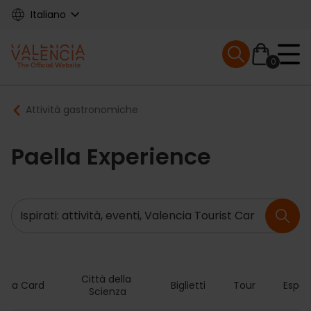
Skip
Italiano
to
main
Mobile menu ex
content
0
Main
Breadcrumb
Attività gastronomiche
navigation
Paella Experience
Ricerca
Città della 
ncia Card
Biglietti
Tour
Esper
Scienza