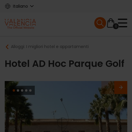
Skip
Italiano
to
main
Mobile menu ex
content
0
Main
Breadcrumb
Alloggi: I migliori hotel e appartamenti
navigation
Hotel AD Hoc Parque Golf