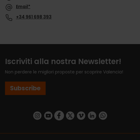
Email*
+34 961 698 393
Iscriviti alla nostra Newsletter!
Non perdere le migliori proposte per scoprire Valencia!
Subscribe
https://www.instagram.com/visit_valencia/
https://www.youtube.com/user/Turisvalenc
https://www.facebook.com/VisitValenci
https://twitter.com/VisitaValencia
https://vimeo.com/visitvalen
https://www.linkedin.com/company/turismo-valencia/
https://api.whatsapp.com/send/?