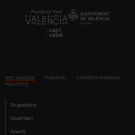
https://fundacion.visitvalencia.com/
Footer
VISIT VALENCIA
FUNDACIÓ
CONVENTION BUREAU
FILM OFFICE
domains
Organizza
Quartieri
Eventi