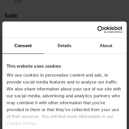
500
Sale
Jardines
m2:
200
Audit:
0
Consent
Details
About
School:
0
Banquet:
500
Cocktail:
10.000
This website uses cookies
Patio Inglés
We use cookies to personalise content and ads, to
m2:
104
provide social media features and to analyse our traffic.
Audit:
80
We also share information about your use of our site with
School:
70
our social media, advertising and analytics partners who
Banquet:
60
Cocktail:
170
may combine it with other information that you’ve
provided to them or that they’ve collected from your use
Principal
of their services. You will find more information in our
m2:
369
Cookie Policy
.
Audit:
112