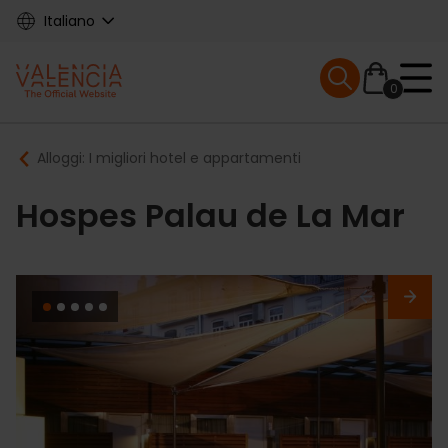
Skip
Italiano
to
main
Mobile menu ex
content
0
Main
Breadcrumb
Alloggi: I migliori hotel e appartamenti
navigation
Hospes Palau de La Mar