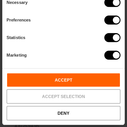
Necessary
Selection
PATIO
m2:
0
Preferences
Audit:
0
School:
0
Banquet:
0
Statistics
Cocktail:
100
Marketing
ACCEPT
Come arrivare
ACCEPT SELECTION
Metro
L3,
L5,
L7,
L9
DENY
Bus
4,
10,
25,
94,
95