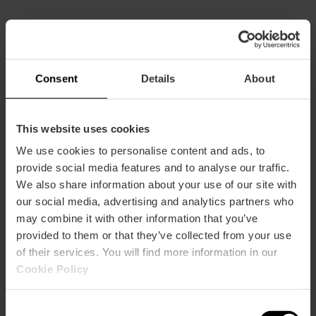
CHALLENGER
m2:
180
Audit:
110
School:
78
Consent
Details
About
Banquet:
110
Cocktail:
160
This website uses cookies
ESLORA
m2:
90
We use cookies to personalise content and ads, to
Audit:
60
provide social media features and to analyse our traffic.
School:
48
We also share information about your use of our site with
Banquet:
40
our social media, advertising and analytics partners who
Cocktail:
50
may combine it with other information that you’ve
MANGA
provided to them or that they’ve collected from your use
m2:
90
of their services. You will find more information in our
Audit:
55
Cookie Policy
.
School:
39
Banquet:
40
Consent
Cocktail:
50