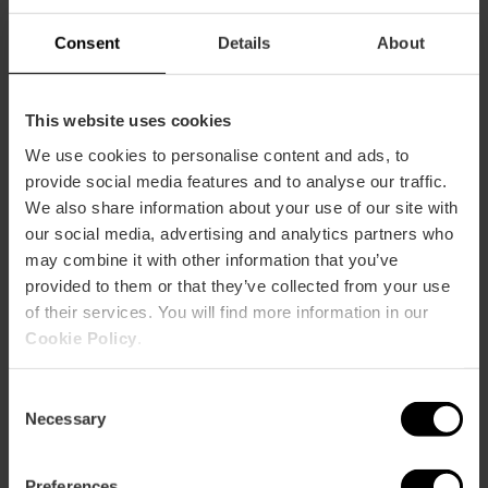
Consent
Details
About
This website uses cookies
We use cookies to personalise content and ads, to
Come arrivare
provide social media features and to analyse our traffic.
We also share information about your use of our site with
our social media, advertising and analytics partners who
may combine it with other information that you’ve
provided to them or that they’ve collected from your use
of their services. You will find more information in our
Cookie Policy
.
Festa di San Vincenzo Ferreri
Consent
È prevista una zona riservata alle persone con
mobilità
Necessary
Selection
ridotta per assistere all’offerta a San Vicente Ferrer,
che si terrà il 28 aprile alle ore 12:00.
Si trova all’angolo tra
Plaza del Ayuntamiento e Calle de la Sangre,
con
Preferences