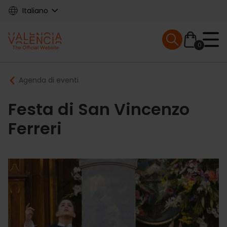
Skip
Italiano
to
main
Mobile menu ex
content
0
Main
Breadcrumb
Agenda di eventi
navigation
Festa di San Vincenzo
Ferreri