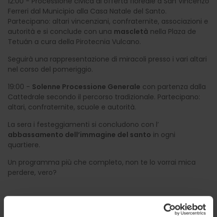
12:00 - Processione civica di offerta floreale a San Vincenzo
Ferreri dal Municipio alla Casa Natale del Santo.
Partecipano: altari vincenziani, confraternite, associazioni e
autorità e si conclude con una
mascletà
nella Plaza de
Tetuán a cura della Pirotecnia Vulcano.
Seguirà una rappresentazione di miracoli presso i vari altari
nel corso del pomeriggio.
19:00 -
Solenne Processione Generale
con partenza dalla
Cattedrale secondo il percorso tradizionale. Partecipano:
altari, confraternite, scuole e autorità.
La sera i festeggiamenti si concludono con l’
abbassamento dell’immagine del santo
in ogni
quartiere.
Un programma più che completo, non te lo vorrai mica
perdere, vero?
Vorrei saperne di più