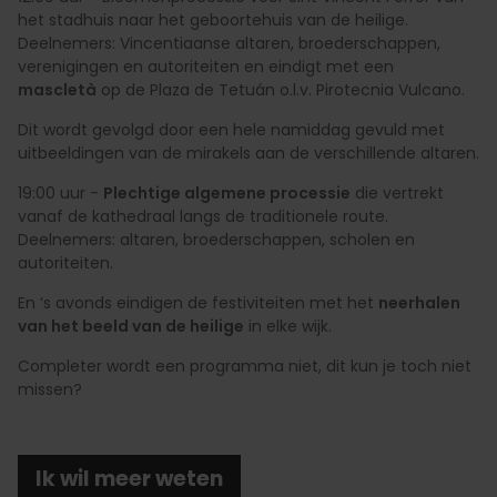
het stadhuis naar het geboortehuis van de heilige.
Deelnemers: Vincentiaanse altaren, broederschappen,
verenigingen en autoriteiten en eindigt met een
mascletà
op de Plaza de Tetuán o.l.v. Pirotecnia Vulcano.
Dit wordt gevolgd door een hele namiddag gevuld met
uitbeeldingen van de mirakels aan de verschillende altaren.
19:00 uur -
Plechtige algemene processie
die vertrekt
vanaf de kathedraal langs de traditionele route.
Deelnemers: altaren, broederschappen, scholen en
autoriteiten.
En ‘s avonds eindigen de festiviteiten met het
neerhalen
van het beeld van de heilige
in elke wijk.
Completer wordt een programma niet, dit kun je toch niet
missen?
Ik wil meer weten