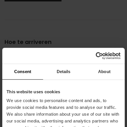
Hoe te arriveren
Consent
Details
About
Feest van Sint Vincent Ferrer
This website uses cookies
We use cookies to personalise content and ads, to
Er is een gereserveerde
zone voor mensen met beperkte
provide social media features and to analyse our traffic.
mobiliteit
om het eerbetoon aan Sa
n Vicente Ferrer te
We also share information about your use of our site with
bekijken, dat plaatsvindt op 28 april om 12:00 uur
. De
our social media, advertising and analytics partners who
zone bevindt zich op de hoek van
Plaza del Ayuntamiento