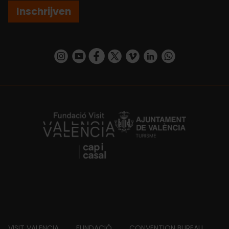
Inschrijven
https://www.instagram.com/visit_valencia/
https://www.youtube.com/user/Turisvalenc
https://www.facebook.com/VisitValenc
https://twitter.com/ValenciaSpan
https://vimeo.com/visitvalen
https://www.linkedin.com/company/turismo-valencia/
https://api.whatsapp.com/send/?
https://fundacion.visitvalencia.com/
VISIT VALENCIA
FUNDACIÓ
CONVENTION BUREAU