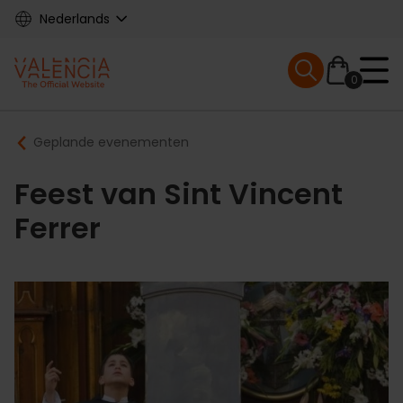
Skip
Nederlands
to
main
Mobile menu ex
content
0
Main
Breadcrumb
Geplande evenementen
navigation
Feest van Sint Vincent
Ferrer