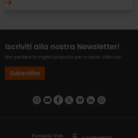
Iscriviti alla nostra Newsletter!
Non perdere le migliori proposte per scoprire Valencia!
Subscribe
https://www.instagram.com/visit_valencia/
https://www.youtube.com/user/Turisvalenc
https://www.facebook.com/VisitValenci
https://twitter.com/VisitaValencia
https://vimeo.com/visitvalen
https://www.linkedin.com/company/turismo-valencia/
https://api.whatsapp.com/send/?