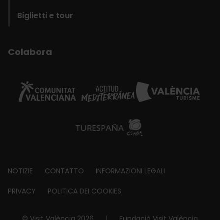
Biglietti e tour
Colabora
Footer
NOTIZIE
CONTATTO
INFORMAZIONI LEGALI
about
PRIVACY
POLITICA DEI COOKIES
© Visit València 2026
|
Fundació Visit València