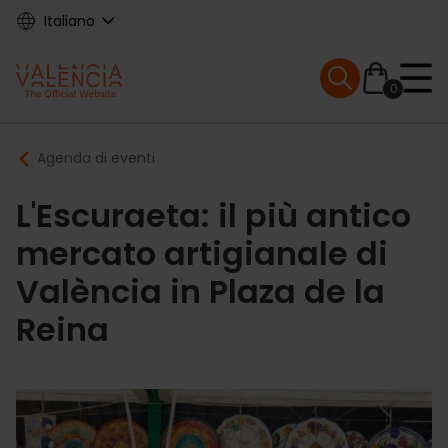
Skip
Italiano
to
main
Mobile menu ex
content
0
Main
Breadcrumb
Agenda di eventi
navigation
L'Escuraeta: il più antico
mercato artigianale di
València in Plaza de la
Reina