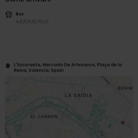
Bus
4,
6,
11,
31,
32,
70,
C1
L'Escuraeta, Mercado De Artesanos, Plaça de la
Reina, Valencia, Spain
ose