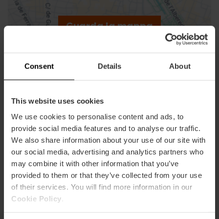
ebar
p
Guarda la mappa
r
ation
Consent
Details
About
This website uses cookies
Indicazioni
We use cookies to personalise content and ads, to
provide social media features and to analyse our traffic.
We also share information about your use of our site with
our social media, advertising and analytics partners who
may combine it with other information that you’ve
provided to them or that they’ve collected from your use
of their services. You will find more information in our
Cookie Policy
.