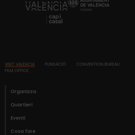
https://fundacion.visitvalencia.com/
Footer
VISIT VALENCIA
FUNDACIÓ
CONVENTION BUREAU
FILM OFFICE
domains
Organizza
Quartieri
Eventi
Cosa fare