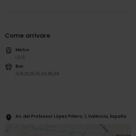
Come arrivare
Metro
L3,
L5
Bus
13,
15,
19,
25,
35,
40,
95,
99
Av. del Professor López Piñero, 1, València, España