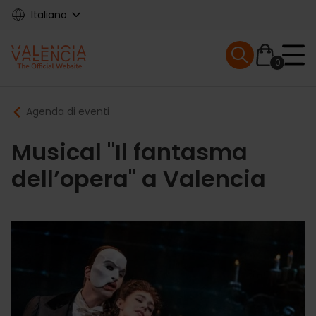
Skip
Italiano
to
main
Mobile menu ex
content
0
Main
Breadcrumb
Agenda di eventi
navigation
Musical "Il fantasma
dell’opera" a Valencia