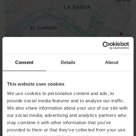
ose
ebar
p
Consent
Details
About
Guarda la mappa
r
ation
This website uses cookies
We use cookies to personalise content and ads, to
provide social media features and to analyse our traffic.
We also share information about your use of our site with
Indicazioni
our social media, advertising and analytics partners who
may combine it with other information that you’ve
provided to them or that they’ve collected from your use