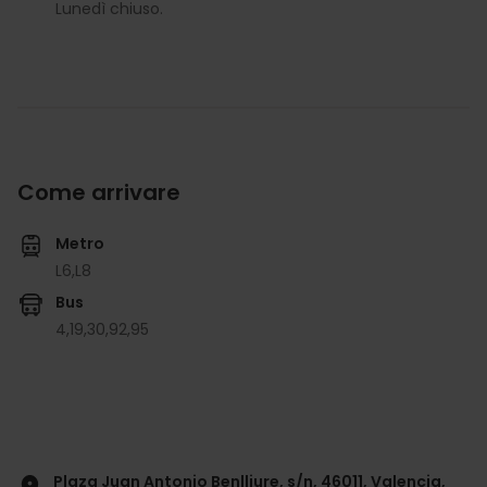
Lunedì chiuso.
Come arrivare
Metro
L6,
L8
Bus
4,
19,
30,
92,
95
Plaza Juan Antonio Benlliure, s/n, 46011, Valencia,