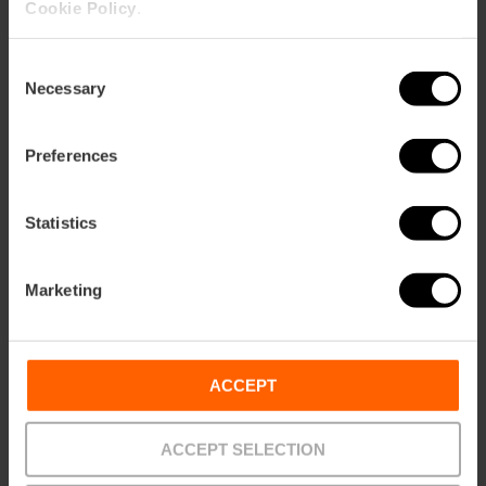
L'esposizione di
Cookie Policy
.
Anselm Kiefer arriva a
Valencia
Consent
Necessary
Selection
Preferences
28/04/2026 - 31/10/2026
Statistics
Mostra "Roma in
miniatura" a Valencia
Marketing
ACCEPT
30/05/2026 - 01/11/2026
ACCEPT SELECTION
Visite guidate a San