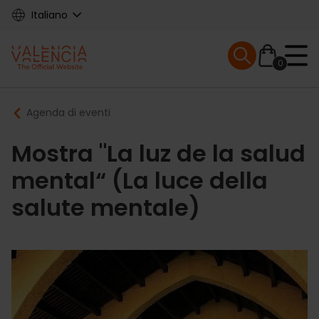
Skip
Italiano
to
main
Mobile menu ex
content
0
Main
Breadcrumb
Agenda di eventi
navigation
Mostra "La luz de la salud
mental“ (La luce della
salute mentale)