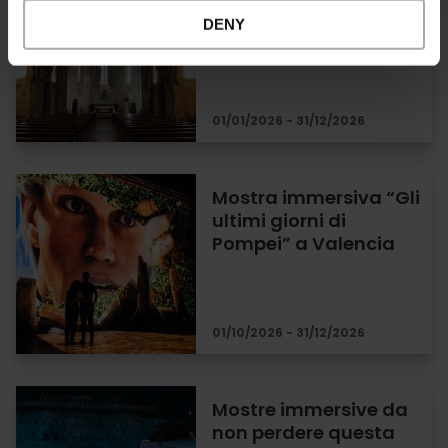
Juan del Hospital
DENY
01/01/2026 - 31/12/2026
Mostra immersiva “Gli
ultimi giorni di
Pompei” a Valencia
01/10/2026 - 31/12/2026
Mostre immersive da
non perdere questa