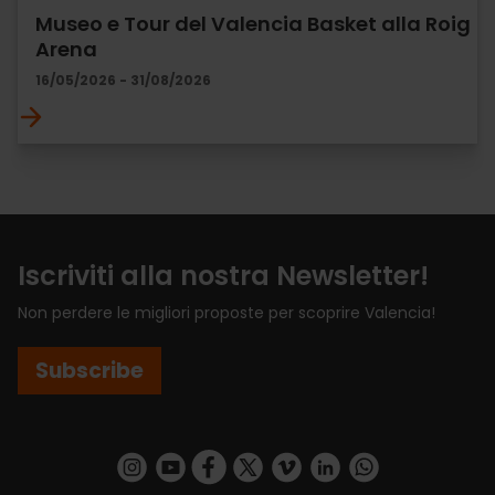
Museo e Tour del Valencia Basket alla Roig
Arena
16/05/2026 - 31/08/2026
Iscriviti alla nostra Newsletter!
Non perdere le migliori proposte per scoprire Valencia!
Subscribe
https://www.instagram.com/visit_valencia/
https://www.youtube.com/user/Turisvalenc
https://www.facebook.com/VisitValenci
https://twitter.com/VisitaValencia
https://vimeo.com/visitvalen
https://www.linkedin.com/company/turismo-valencia/
https://api.whatsapp.com/send/?