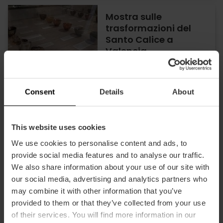
Mostra sulle
trasformazioni del
Santo Calice a
Valencia
26/06/2026 - 29/10/2026
Consent
Details
About
Scopri il Sacro Graal
This website uses cookies
di Valencia in una
We use cookies to personalise content and ads, to
mostra unica
all’Almudín
provide social media features and to analyse our traffic.
We also share information about your use of our site with
our social media, advertising and analytics partners who
30/10/2025 - 29/10/2026
may combine it with other information that you’ve
provided to them or that they’ve collected from your use
of their services. You will find more information in our