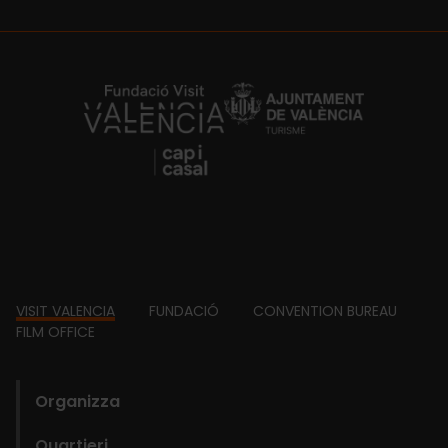
https://fundacion.visitvalencia.com/
Footer
VISIT VALENCIA
FUNDACIÓ
CONVENTION BUREAU
FILM OFFICE
domains
Organizza
Quartieri