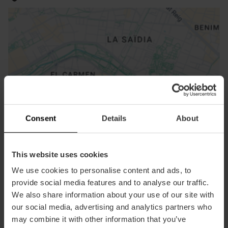
ose
ebar
Consent
Details
About
p
Guarda la mappa
r
ation
This website uses cookies
We use cookies to personalise content and ads, to
provide social media features and to analyse our traffic.
We also share information about your use of our site with
our social media, advertising and analytics partners who
Indicazioni
may combine it with other information that you’ve