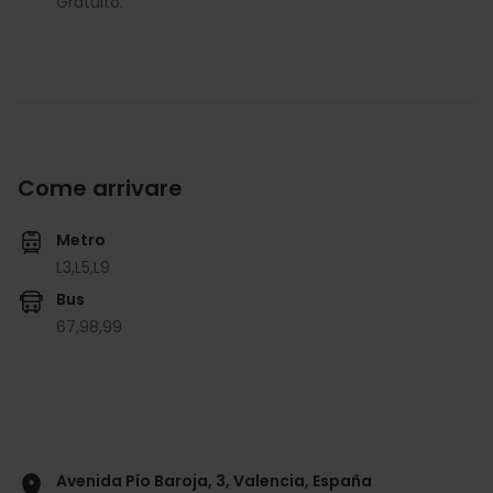
Gratuito.
Come arrivare
Metro
L3,
L5,
L9
Bus
67,
98,
99
Avenida Pío Baroja, 3, Valencia, España