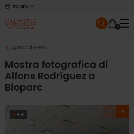
Skip
Italiano
to
main
Mobile menu ex
content
0
Main
Breadcrumb
Agenda di eventi
navigation
Mostra fotografica di
Alfons Rodríguez a
Bioparc