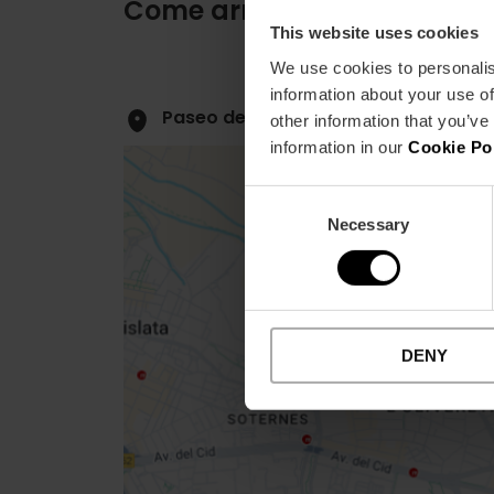
Come arrivare
This website uses cookies
We use cookies to personalis
information about your use of
Paseo de la Alameda, 7 (Bajoº floor
other information that you’ve
information in our
Cookie Po
Consent
Necessary
Selection
Close
sidebar
map
DENY
Get
your
location