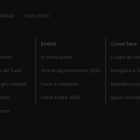
BUREAU
FILM OFFICE
Eventi
Cosa fare
lencia
In primo piano
Luoghi da no
 del Turia
Grandi appuntamenti 2026
Mangiare & b
rghi marinari
Feste e tradizioni
Esperienze lo
ufera
Eclissi Solare 2026
Spazi naturali
zone