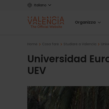
Skip
Italiano
to
main
Main
content
Organizza
navigat
Breadcrumb
Home
Cosa fare
Studiare a Valencia
Univ
Universidad Eur
UEV