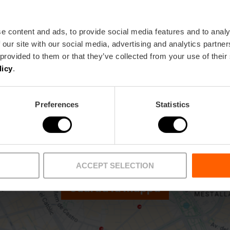
Metro
Bus
L3,
L5,
L7,
L9
6,
11,
16,
26,
32,
70
e content and ads, to provide social media features and to analy
 our site with our social media, advertising and analytics partn
) 46010 València
 provided to them or that they’ve collected from your use of their
licy
.
Preferences
Statistics
ACCEPT SELECTION
Guarda la mappa