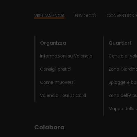
Footer
VISIT VALENCIA
FUNDACIÓ
CONVENTION 
domains
Organizza
Quartieri
Informazioni su Valencia
Centro di Va
Consigli pratici
Zona Giardino
Come muoversi
Spiagge e bo
Valencia Tourist Card
Zona dell'Alb
Mappa delle 
Colabora