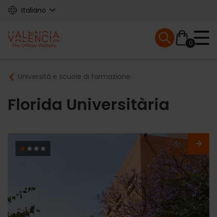
Skip
Italiano
to
main
Mobile menu ex
content
0
Main
Breadcrumb
Università e scuole di formazione
navigation
Florida Universitària