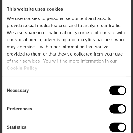
This website uses cookies
We use cookies to personalise content and ads, to
provide social media features and to analyse our traffic.
We also share information about your use of our site with
Come arrivare
our social media, advertising and analytics partners who
may combine it with other information that you’ve
provided to them or that they’ve collected from your use
of their services. You will find more information in our
Calle del Rei En Jaume I, 2 46470 Catarroja
Cookie Policy
.
Consent
Necessary
Selection
Preferences
ose
Statistics
ebar