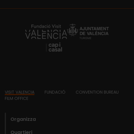
https://fundacion.visitvalencia.com/
Footer
VISIT VALENCIA
FUNDACIÓ
CONVENTION BUREAU
FILM OFFICE
domains
Organizza
Quartieri