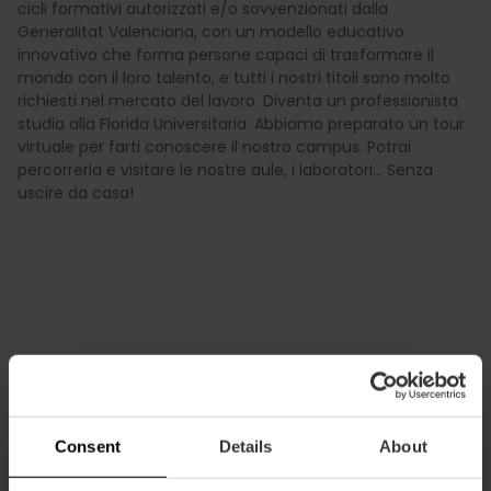
cicli formativi autorizzati e/o sovvenzionati dalla
Generalitat Valenciana, con un modello educativo
innovativo che forma persone capaci di trasformare il
mondo con il loro talento, e tutti i nostri titoli sono molto
richiesti nel mercato del lavoro. Diventa un professionista
studia alla Florida Universitaria. Abbiamo preparato un tour
virtuale per farti conoscere il nostro campus. Potrai
percorrerla e visitare le nostre aule, i laboratori... Senza
uscire da casa!
Informazioni pratiche
Orario
Consent
Details
About
Da lunedì a venerdì dalle 09:00 alle 22:00