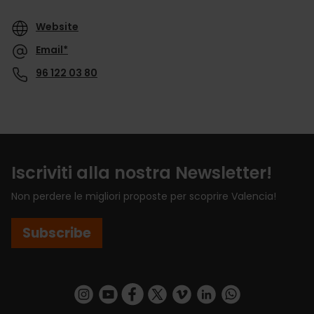
Website
Email*
96 122 03 80
Iscriviti alla nostra Newsletter!
Non perdere le migliori proposte per scoprire Valencia!
Subscribe
https://www.instagram.com/visit_valencia/
https://www.youtube.com/user/Turisvalenc
https://www.facebook.com/VisitValenci
https://twitter.com/VisitaValencia
https://vimeo.com/visitvalen
https://www.linkedin.com/company/turismo-valencia/
https://api.whatsapp.com/send/?