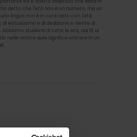
mportante ed è nostro obiettivo che siate in
o ha detto che l'età non è un numero, ma un
una lingua non è in contrasto con l'età.
 di entusiasmo e di dedizione e niente di
bbiamo studenti di tutte le età, dai 18 ai
olo nelle nostre aule significa entrare in un
i.