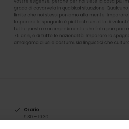
vostre esigenze, perché per noi siete la cosa più i
grado di cavarvela in qualsiasi situazione. Qualcun
limite che noi stessi poniamo alla mente. Imparare 
Imparare lo spagnolo è piuttosto un atto di volontà,
tutto questo è un impedimento che l'età può porre. A
75 anni, e di tutte le nazionalità. Imparare lo spagn
amalgama di usi e costumi, sia linguistici che cultural
Orario
9:30 – 19:30