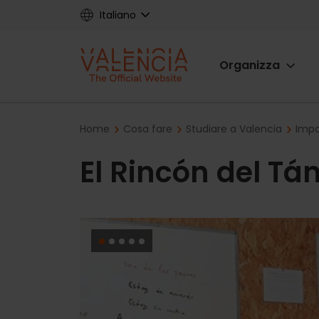
Skip
Italiano
to
main
Main
content
Organizza
navigat
Breadcrumb
Home
Cosa fare
Studiare a Valencia
Impa
El Rincón del T