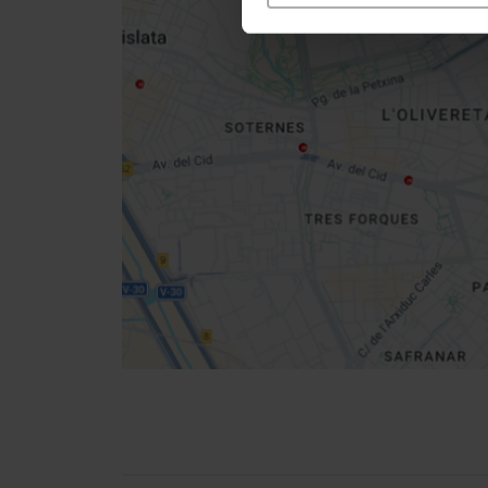
Close
sidebar
map
Get
your
location
Indicazioni