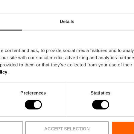
Details
e content and ads, to provide social media features and to analy
Metro
Bus
 our site with our social media, advertising and analytics partn
L3,
L5,
L9,
L10
6,
14,
19,
35,
92,
93,
C
 provided to them or that they’ve collected from your use of their
licy
.
 46006 València
Preferences
Statistics
ACCEPT SELECTION