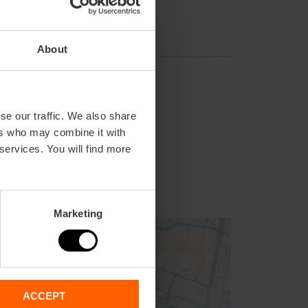
About
se our traffic. We also share
ers who may combine it with
2,
C3
 services. You will find more
Marketing
ACCEPT