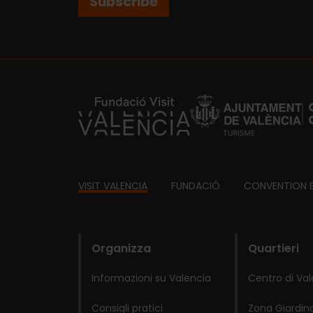
Subscribe
https://fundacion.visitvalencia.com/
Footer
VISIT VALENCIA
FUNDACIÓ
CONVENTION 
domains
Organizza
Quartieri
Informazioni su Valencia
Centro di Va
Consigli pratici
Zona Giardino