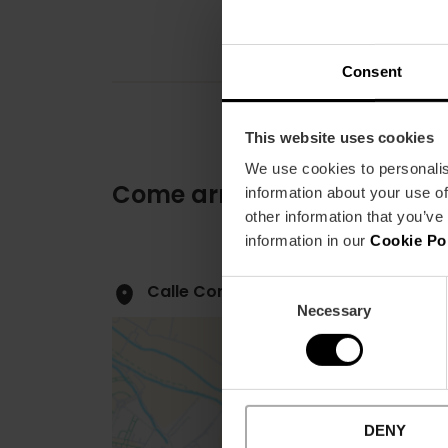
Consent
This website uses cookies
We use cookies to personalis
Come arrivare
information about your use of
other information that you’ve
information in our
Cookie Po
Consent
Calle Consulado del Mar, 2 puerta 1
Necessary
Selection
DENY