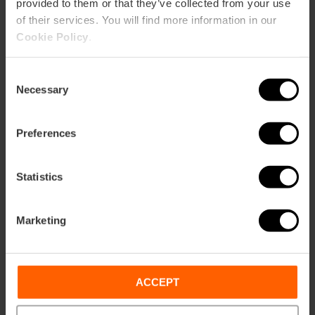
provided to them or that they’ve collected from your use
of their services. You will find more information in our
Cookie Policy
.
ose
ebar
p
Consent
Necessary
Guarda la mappa
Selection
r
ation
Preferences
Statistics
Indicazioni
Marketing
ACCEPT