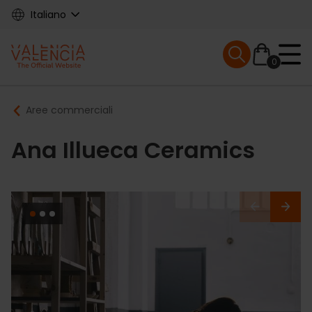
Skip
Italiano
to
main
Mobile menu ex
content
0
Main
Breadcrumb
Aree commerciali
navigation
Ana Illueca Ceramics