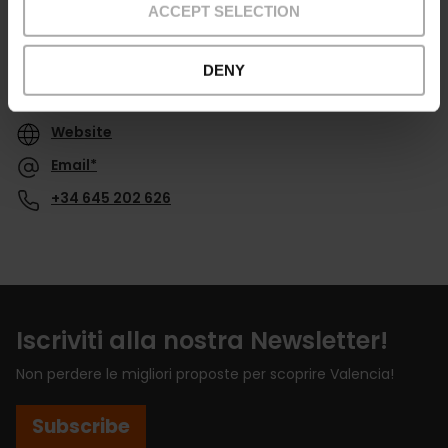
ACCEPT SELECTION
DENY
Contatti
Website
Email*
+34 645 202 626
Iscriviti alla nostra Newsletter!
Non perdere le migliori proposte per scoprire Valencia!
Subscribe