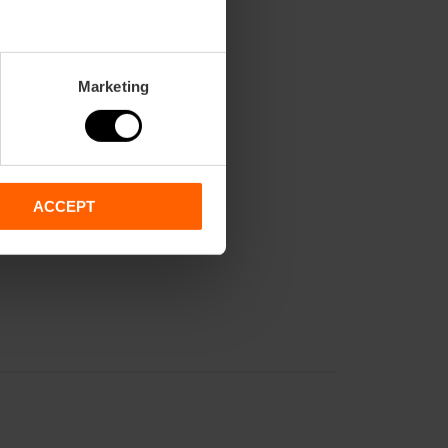
 gennaio e febbraio.
Marketing
no e settembre.
luglio e agosto.
ACCEPT