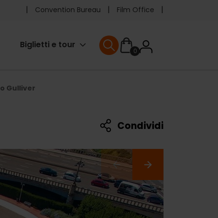
Pre
Convention Bureau
Film Office
header
User
Biglietti e tour
0
menu
User menu
accoun
o Gulliver
menu
Condividi