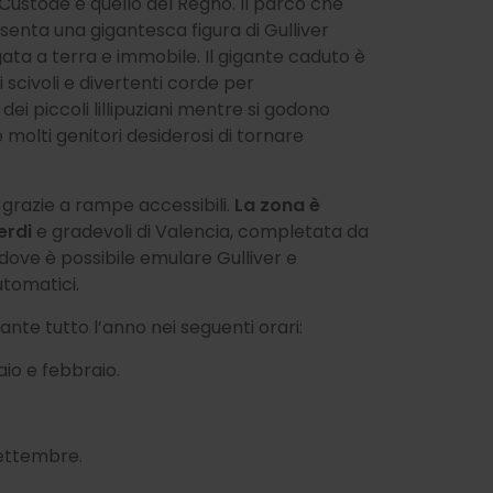
o Custode e quello del Regno. Il parco che
senta una gigantesca figura di Gulliver
gata a terra e immobile. Il gigante caduto è
 scivoli e divertenti corde per
dei piccoli lillipuziani mentre si godono
 molti genitori desiderosi di tornare
grazie a rampe accessibili.
La zona è
erdi
e gradevoli di Valencia, completata da
dove è possibile emulare Gulliver e
automatici.
rante tutto l’anno nei seguenti orari:
aio e febbraio.
 settembre.