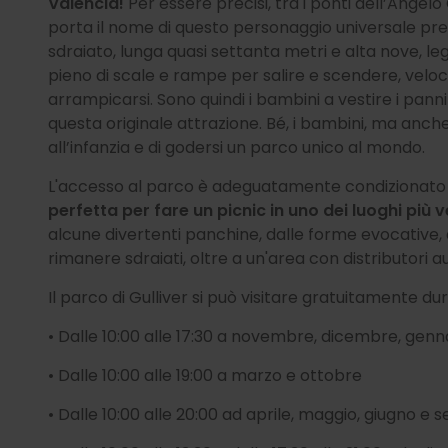
Valencia!
Per essere precisi, tra i ponti dell’Angel
porta il nome di questo personaggio universale pre
sdraiato, lunga quasi settanta metri e alta nove, le
pieno di scale e rampe per salire e scendere, veloci
arrampicarsi. Sono quindi i bambini a vestire i panni 
questa originale attrazione. Bé, i bambini, ma anche
all’infanzia e di godersi un parco unico al mondo.
L'accesso al parco è adeguatamente condizionato 
perfetta per fare un picnic in uno dei luoghi più v
alcune divertenti panchine, dalle forme evocative, 
rimanere sdraiati, oltre a un'area con distributori 
Il parco di Gulliver si può visitare gratuitamente du
• Dalle 10:00 alle 17:30 a novembre, dicembre, genn
• Dalle 10:00 alle 19:00 a marzo e ottobre
• Dalle 10:00 alle 20:00 ad aprile, maggio, giugno e