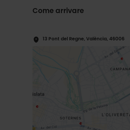
Come arrivare
13 Pont del Regne, València, 46006
Close
sidebar
map
Get
your
location