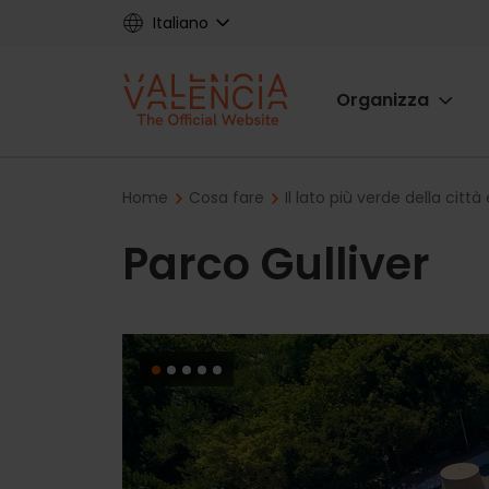
Skip
Italiano
to
main
Main
content
Organizza
navigat
Breadcrumb
Home
Cosa fare
Il lato più verde della città
Parco Gulliver