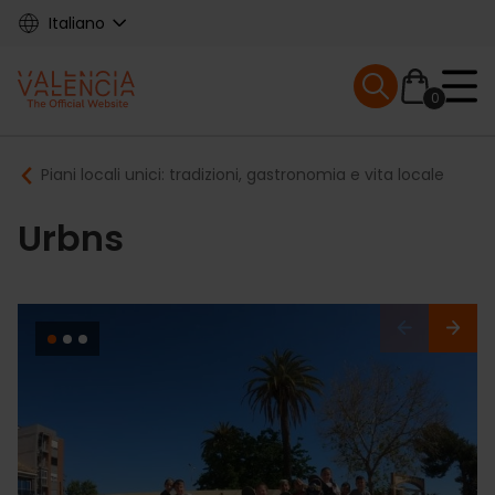
Skip
Italiano
to
main
Mobile menu ex
content
0
Main
Breadcrumb
Piani locali unici: tradizioni, gastronomia e vita locale
navigation
Urbns