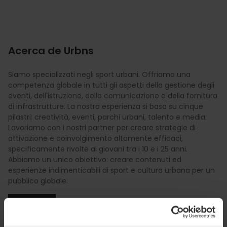
Acerca de Urbns
Siamo specializzati negli sport urbani. Offriamo una
competenza globale in tutti gli aspetti della gestione degli
eventi, dell'istruzione, della comunicazione e della fornitura
di infrastrutture. La nostra esperienza si basa su cinque
pilastri: creatività, eventi, parchi urbani, talento e media.
Lavoriamo con i nostri partner per creare strategie di
attivazione e coinvolgimento altamente efficaci,
specificamente rivolte ai giovani tra i 10 e i 25 anni.
Abbiamo un unico obiettivo: creare contenuti ed
esperienze indimenticabili di sport e cultura urbana per un
pubblico globale.
INFO +