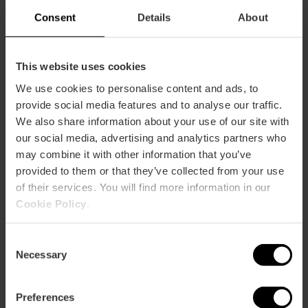
Consent
Details
About
This website uses cookies
Informazioni pratiche
We use cookies to personalise content and ads, to
provide social media features and to analyse our traffic.
Orario
We also share information about your use of our site with
8:00-20:00
our social media, advertising and analytics partners who
may combine it with other information that you’ve
provided to them or that they’ve collected from your use
of their services. You will find more information in our
Cookie Policy
.
Consent
Come arrivare
Necessary
Selection
Preferences