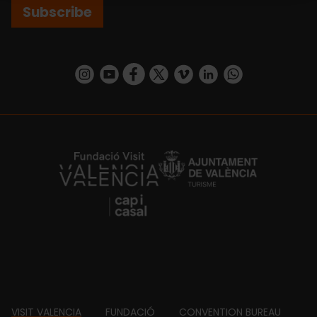
Subscribe
https://www.instagram.com/visit_valencia/
https://www.youtube.com/user/Turisvalenc
https://www.facebook.com/VisitValenci
https://twitter.com/VisitaValencia
https://vimeo.com/visitvalen
https://www.linkedin.com/company/turismo-valencia/
https://api.whatsapp.com/send/?
https://fundacion.visitvalencia.com/
VISIT VALENCIA
FUNDACIÓ
CONVENTION BUREAU