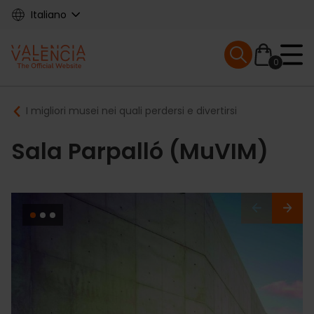
Skip
Italiano
to
main
Mobile menu ex
content
0
Main
Breadcrumb
I migliori musei nei quali perdersi e divertirsi
navigation
Sala Parpalló (MuVIM)