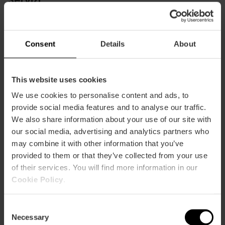
Libreria
Consent
Details
About
This website uses cookies
We use cookies to personalise content and ads, to
Come arrivare
provide social media features and to analyse our traffic.
We also share information about your use of our site with
Metro
our social media, advertising and analytics partners who
L1,
L2,
L3,
L5,
L9
may combine it with other information that you’ve
provided to them or that they’ve collected from your use
Bus
of their services. You will find more information in our
7,
11,
27,
40,
70,
72,
C1
Cookie Policy
.
MuVIM, Carrer de Quevedo, 10, 46001 València,
Consent
España
Necessary
Selection