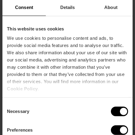
Consent
Details
About
This website uses cookies
Comment s'y rendre
We use cookies to personalise content and ads, to
provide social media features and to analyse our traffic.
Metro
We also share information about your use of our site with
L3,
L5,
L7,
L9
our social media, advertising and analytics partners who
Bus
may combine it with other information that you’ve
6,
9,
11,
16,
26,
28,
70,
94,
95
provided to them or that they’ve collected from your use
of their services. You will find more information in our
Cookie Policy
.
Calle Muñoz Seca, 1 46010 València
Consent
Necessary
Selection
Preferences