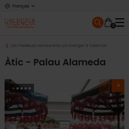
Skip
Français
to
main
Mobile menu ex
content
0
Main
Breadcrumb
Les meilleurs restaurants où manger à Valencia
navigation
Àtic - Palau Alameda