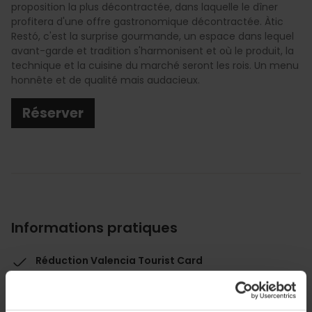
proposition la plus décontractée, dans laquelle le dîner
profitera d'une offre gastronomique décontractée. Àtic
Restó, c'est la surprise gourmande, un espace dans lequel
avant-garde et tradition s'harmonisent et où le produit, la
technique et la cuisine du marché seront les rois. Un menu
honnête et de qualité mais audacieux.
Réserver
Informations pratiques
Réduction Valencia Tourist Card
-10%