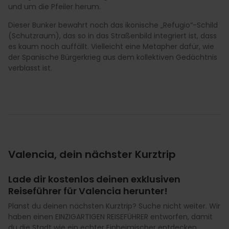
und um die Pfeiler herum.
Dieser Bunker bewahrt noch das ikonische „Refugio“-Schild
(Schutzraum), das so in das Straßenbild integriert ist, dass
es kaum noch auffällt. Vielleicht eine Metapher dafür, wie
der Spanische Bürgerkrieg aus dem kollektiven Gedächtnis
verblasst ist.
Valencia, dein nächster Kurztrip
Lade dir kostenlos deinen exklusiven
Reiseführer für Valencia herunter!
Planst du deinen nächsten Kurztrip? Suche nicht weiter. Wir
haben einen EINZIGARTIGEN REISEFÜHRER entworfen, damit
du die Stadt wie ein echter Einheimischer entdecken