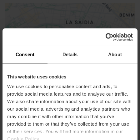
Consent
Details
About
ose
ebar
p
This website uses cookies
Ansichts Karte
r
We use cookies to personalise content and ads, to
ation
provide social media features and to analyse our traffic.
We also share information about your use of our site with
our social media, advertising and analytics partners who
may combine it with other information that you’ve
provided to them or that they’ve collected from your use
of their services. You will find more information in our
Richtungen
Cookie Policy
.