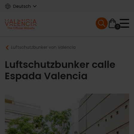
Skip
Deutsch
to
main
Mobile menu ex
content
0
Main
Breadcrumb
Luftschutzbunker von Valencia
navigation
Luftschutzbunker calle
Espada Valencia