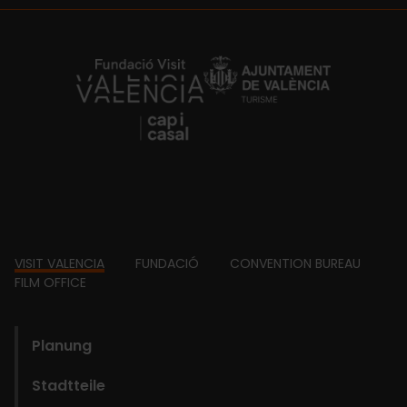
https://fundacion.visitvalencia.com/
Footer
VISIT VALENCIA
FUNDACIÓ
CONVENTION BUREAU
FILM OFFICE
domains
Planung
Stadtteile