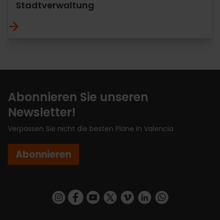
Stadtverwaltung
Abonnieren Sie unseren
Newsletter!
Verpassen Sie nicht die besten Pläne in Valencia
Abonnieren
https://www.instagram.com/visit_valencia/
https://www.facebook.com/VisitValenciaSp
https://www.youtube.com/user/Turisva
https://twitter.com/_VivaValencia
https://vimeo.com/visitvalen
https://www.linkedin.com/company/turismo-valencia/
https://api.whatsapp.com/send/?