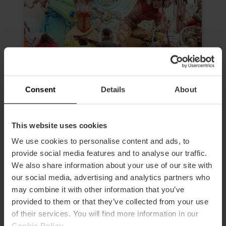
Consent
Details
About
Morgen führung zu den Fallas von
This website uses cookies
Valencia
We use cookies to personalise content and ads, to
4.6
- 24 Bewertungen
provide social media features and to analyse our traffic.
We also share information about your use of our site with
Dauer: 2h 30m
our social media, advertising and analytics partners who
Eintritt zu 3 Fallas
may combine it with other information that you’ve
provided to them or that they’ve collected from your use
19,00 €
Von
of their services. You will find more information in our
Cookie Policy
.