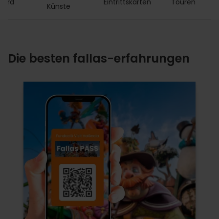
Card
Eintrittskarten
Touren
A
Künste
Die besten fallas-erfahrungen