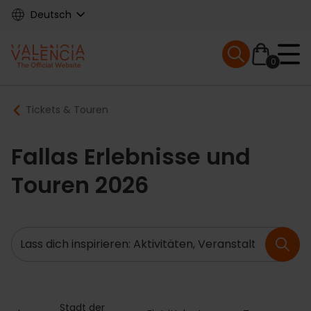
Skip
Deutsch
to
main
Mobile menu ex
content
0
Main
Breadcrumb
Tickets & Touren
navigation
Fallas Erlebnisse und
Touren 2026
Suche
Stadt der 