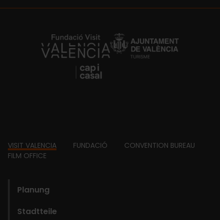
https://fundacion.visitvalencia.com/
Footer
VISIT VALENCIA
FUNDACIÓ
CONVENTION BUREAU
FILM OFFICE
domains
Planung
Stadtteile