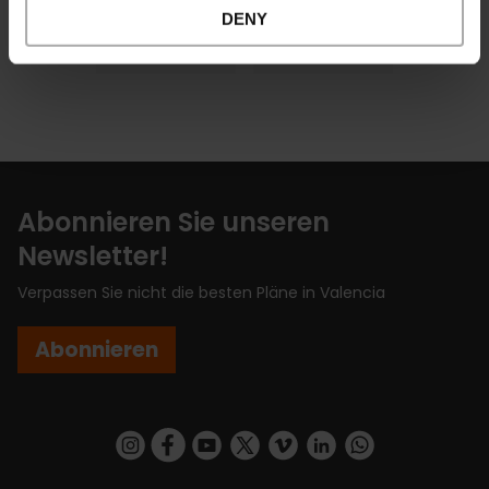
DENY
Artikel
E-Tickets
Abonnieren Sie unseren
Newsletter!
Verpassen Sie nicht die besten Pläne in Valencia
Abonnieren
https://www.instagram.com/visit_valencia/
https://www.facebook.com/VisitValenciaSp
https://www.youtube.com/user/Turisva
https://twitter.com/_VivaValencia
https://vimeo.com/visitvalen
https://www.linkedin.com/company/turismo-valencia/
https://api.whatsapp.com/send/?