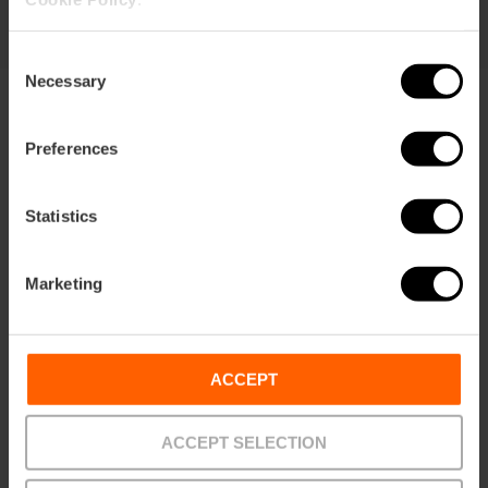
Consent
Necessary
Selection
Preferences
Statistics
Bedingungen
Angebote
FAQs
Marketing
ACCEPT
Zahlungen
Zurück
Abholstellen
senden
ACCEPT SELECTION