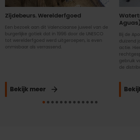
Zijdebeurs. Werelderfgoed
Watertr
Aguas
Een bezoek aan dit Valenciaanse juweel van de
burgerlijke gotiek dat in 1996 door de UNESCO
Bij de Ap
tot werelderfgoed werd uitgeroepen, is even
duizend j
onmisbaar als verrassend.
actie. Hi
rechtges
gebruik v
de distrib
Bekijk meer
Beki