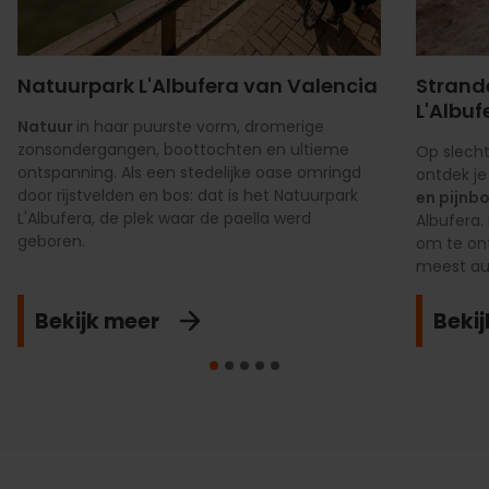
Natuurpark L'Albufera van Valencia
Strand
L'Albuf
Natuur
in haar puurste vorm, dromerige
zonsondergangen, boottochten en ultieme
Op slecht
ontspanning. Als een stedelijke oase omringd
ontdek je 
door rijstvelden en bos: dat is het Natuurpark
en pijn
L'Albufera, de plek waar de paella werd
Albufera.
geboren.
om te on
meest au
Bekijk meer
Beki