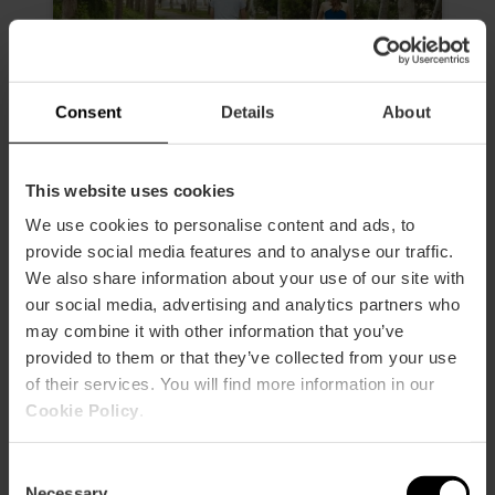
Consent
Details
About
Fietsverhuur in Valencia
This website uses cookies
4.7
- 3 beoordelingen
We use cookies to personalise content and ads, to
provide social media features and to analyse our traffic.
10% Korting VLC Tourist Card
We also share information about your use of our site with
our social media, advertising and analytics partners who
€ 10,00
Vanaf
may combine it with other information that you’ve
provided to them or that they’ve collected from your use
of their services. You will find more information in our
Cookie Policy
.
Consent
Necessary