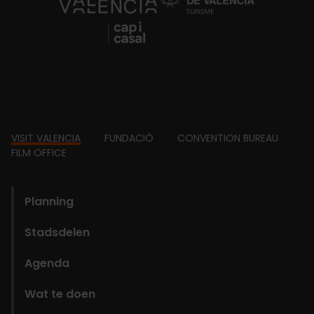
https://fundacion.visitvalencia.com/
Footer
VISIT VALENCIA
FUNDACIÓ
CONVENTION BUREAU
FILM OFFICE
domains
Planning
Stadsdelen
Agenda
Wat te doen