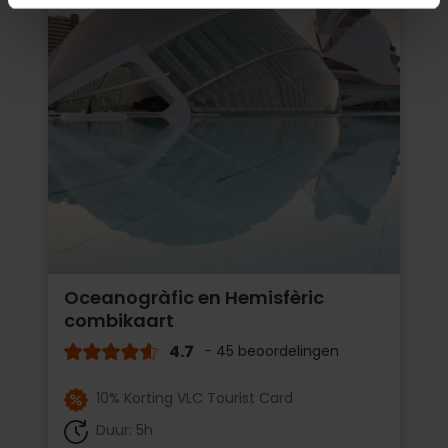
Oceanogràfic en Hemisfèric
combikaart
4.7
- 45 beoordelingen
10% Korting VLC Tourist Card
Duur: 5h