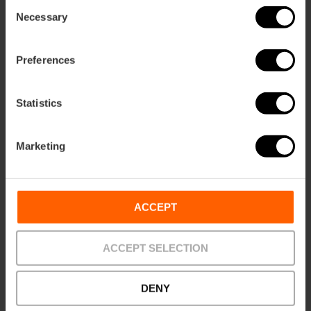
Consent
Necessary
Selection
Preferences
Wetenschapsmuseum en
Hemisfèric combikaart
Statistics
4.8
- 37 beoordelingen
Marketing
10% Korting VLC Tourist Card
Duur: 3h
ACCEPT
€ 14,10
Vanaf
ACCEPT SELECTION
DENY