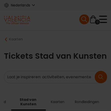
Skip
Nederlands
to
main
Mobile menu ex
content
0
Main
Breadcrumb
Kaarten
navigation
Tickets Stad van Kunsten
Zoeken
Stad van 
Card
Kaarten
Rondleidingen
Kunsten