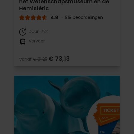
het Wetenschapsmuseum en de
Hemisfèric
4.9
- 919 beoordelingen
Duur: 72h
Vervoer
€ 73,13
Vanaf
€ 81,25