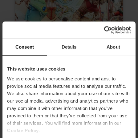
Consent
Details
About
This website uses cookies
Visita guidata di mattina alle
Fallas di Valencia
We use cookies to personalise content and ads, to
provide social media features and to analyse our traffic.
4.6
- 24 recensioni
We also share information about your use of our site with
our social media, advertising and analytics partners who
Durata: 2h 30m
may combine it with other information that you’ve
Ingresso a 3 Fallas
provided to them or that they’ve collected from your use
of their services. You will find more information in our
19,00 €
Da
Cookie Policy
.