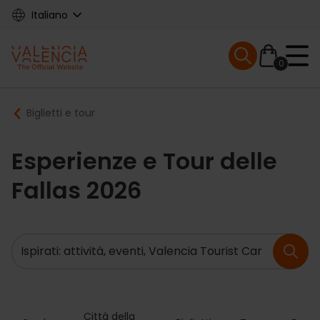
Skip
Italiano
to
main
Mobile menu ex
content
0
Main
Breadcrumb
Biglietti e tour
navigation
Esperienze e Tour delle
Fallas 2026
Ricerca
Città della 