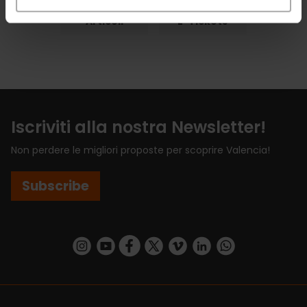
Articoli
E-Tickets
Iscriviti alla nostra Newsletter!
Non perdere le migliori proposte per scoprire Valencia!
Subscribe
https://www.instagram.com/visit_valencia/
https://www.youtube.com/user/Turisvalenc
https://www.facebook.com/VisitValenci
https://twitter.com/VisitaValencia
https://vimeo.com/visitvalen
https://www.linkedin.com/company/turismo-valencia/
https://api.whatsapp.com/send/?