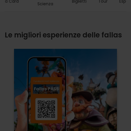
ncia Card
Biglietti
Tour
Esper
Scienza
Le migliori esperienze delle fallas