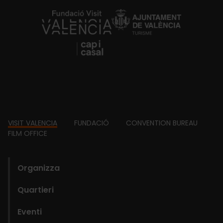
https://fundacion.visitvalencia.com/
Footer
VISIT VALENCIA
FUNDACIÓ
CONVENTION BUREAU
FILM OFFICE
domains
Organizza
Quartieri
Eventi