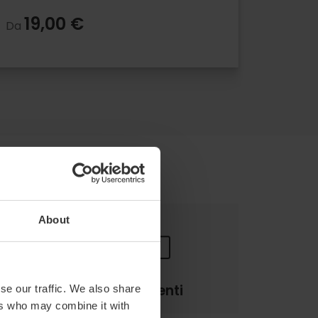
19,00 €
Da
About
Pagamenti
se our traffic. We also share
ers who may combine it with