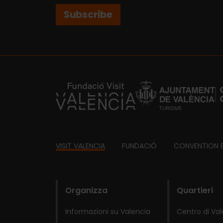
Subscribe
https://fundacion.visitvalencia.com/
Footer
VISIT VALENCIA
FUNDACIÓ
CONVENTION 
domains
Organizza
Quartieri
Informazioni su Valencia
Centro di Va