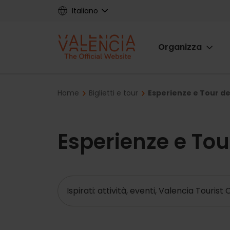
Skip
Italiano
to
main
Main
content
Organizza
navigat
Breadcrumb
Home
Biglietti e tour
Esperienze e Tour del
Esperienze e Tou
Ricerca