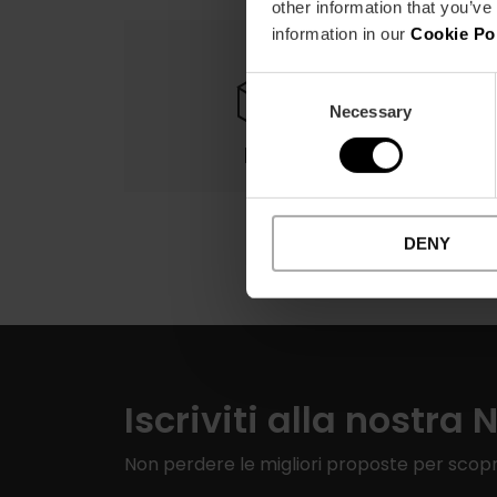
other information that you’ve
information in our
Cookie Po
Consent
Necessary
Selection
Reso
DENY
Iscriviti alla nostra 
Non perdere le migliori proposte per scopr