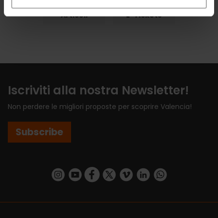
Articoli
E-Tickets
Iscriviti alla nostra Newsletter!
Non perdere le migliori proposte per scoprire Valencia!
Subscribe
https://www.instagram.com/visit_valencia/
https://www.youtube.com/user/Turisvalenc
https://www.facebook.com/VisitValenci
https://twitter.com/VisitaValencia
https://vimeo.com/visitvalen
https://www.linkedin.com/company/turismo-valencia/
https://api.whatsapp.com/send/?