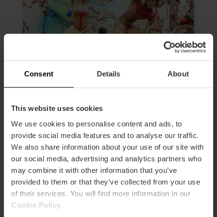
Consent
Details
About
This website uses cookies
Visita guidata di mattina alle
Fallas di Valencia
We use cookies to personalise content and ads, to
provide social media features and to analyse our traffic.
4.6
- 24 recensioni
We also share information about your use of our site with
our social media, advertising and analytics partners who
Durata: 2h 30m
may combine it with other information that you’ve
Ingresso a 3 Fallas
provided to them or that they’ve collected from your use
of their services. You will find more information in our
19,00 €
Da
Cookie Policy
.