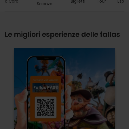
ncia Card
Biglietti
Tour
Esper
Scienza
Le migliori esperienze delle fallas