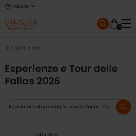
Skip
Italiano
to
main
Mobile menu ex
content
0
Main
Breadcrumb
Biglietti e tour
navigation
Esperienze e Tour delle
Fallas 2026
Ricerca
Città della 