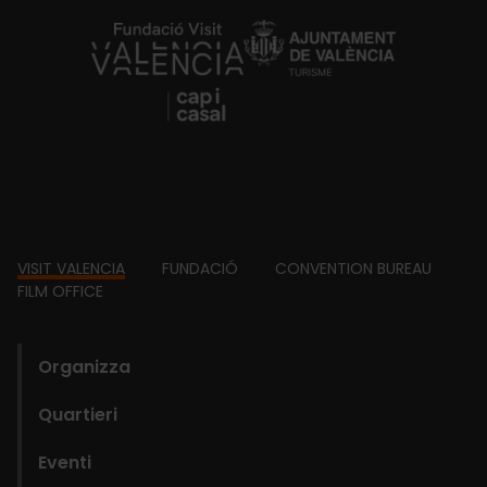
https://fundacion.visitvalencia.com/
Footer
VISIT VALENCIA
FUNDACIÓ
CONVENTION BUREAU
FILM OFFICE
domains
Organizza
Quartieri
Eventi