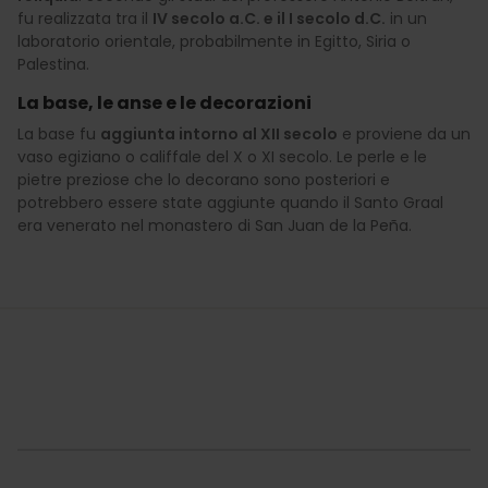
fu realizzata tra il
IV secolo a.C. e il I secolo d.C.
in un
laboratorio orientale, probabilmente in Egitto, Siria o
Palestina.
La base, le anse e le decorazioni
La base fu
aggiunta intorno al XII secolo
e proviene da un
vaso egiziano o califfale del X o XI secolo. Le perle e le
pietre preziose che lo decorano sono posteriori e
potrebbero essere state aggiunte quando il Santo Graal
era venerato nel monastero di San Juan de la Peña.