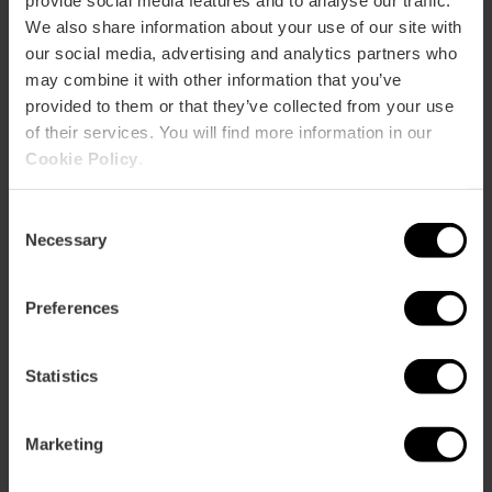
We also share information about your use of our site with
our social media, advertising and analytics partners who
may combine it with other information that you’ve
provided to them or that they’ve collected from your use
of their services. You will find more information in our
Cookie Policy
.
Consent
Necessary
Selection
Terzo Anno Giubilare del Sacro Graal
Si terrà dal 30 ottobre 2025 al 29 ottobre 2026 e sarà
Preferences
possibile ottenere l’indulgenza plenaria, privilegio riservato
a occasioni così eccezionali.
Statistics
Vedi altro
Marketing