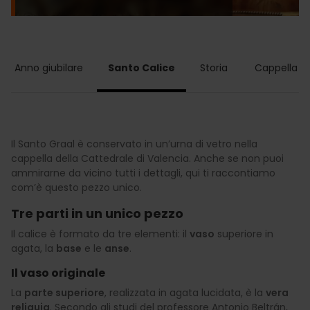
Anno giubilare
Santo Calice
Storia
Cappella
Il Santo Graal è conservato in un’urna di vetro nella
cappella della Cattedrale di Valencia. Anche se non puoi
ammirarne da vicino tutti i dettagli, qui ti raccontiamo
com’è questo pezzo unico.
Tre parti in un unico pezzo
Il calice è formato da tre elementi: il
vaso
superiore in
agata, la
base
e le
anse
.
Il vaso originale
La
parte superiore
, realizzata in agata lucidata, è la
vera
reliquia
. Secondo gli studi del professore Antonio Beltrán,