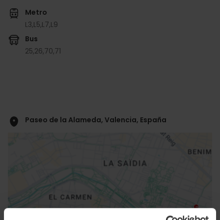
Metro
L3,
L5,
L7,
L9
Bus
25,
26,
70,
71
Paseo de la Alameda, Valencia, España