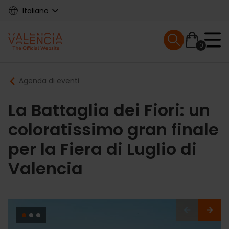
Skip
Italiano
to
main
Mobile menu ex
content
0
Main
Breadcrumb
Agenda di eventi
navigation
La Battaglia dei Fiori: un
coloratissimo gran finale
per la Fiera di Luglio di
Valencia