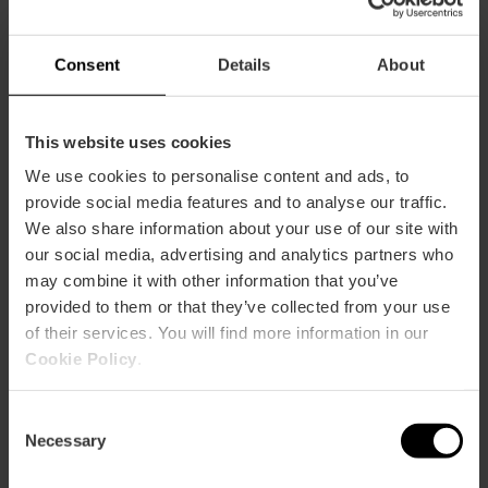
ose
ebar
p
Consent
Details
About
Guarda la mappa
r
ation
This website uses cookies
We use cookies to personalise content and ads, to
provide social media features and to analyse our traffic.
We also share information about your use of our site with
our social media, advertising and analytics partners who
Indicazioni
may combine it with other information that you’ve
provided to them or that they’ve collected from your use
of their services. You will find more information in our
Cookie Policy
.
Consent
Necessary
Selection