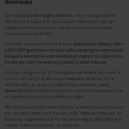
Alameda
La tradizionale
Battaglia dei Fiori
, che si svolge l’ultima
domenica di luglio e ricopre il suolo valenciano con un
tappeto di fiori multicolori, vanta una storia che risale
nientemeno che al 1891.
Potrebbe sorprenderti, ma è vero.
Durante la sfilata, oltre
1.200.000 garofani coltivati nelle campagne valenciane
vengono lanciati in una vivace battaglia tra i figuranti a
bordo dei carri floreali e il pubblico sulle tribune.
I fiori provengono da 30 hanegadas seminate nel mese di
marzo, nei campi di Alboraya, Meliana e Alcàsser, tra le
altre località, e vengono utilizzati per colorare i
carri
decorati
nella tradizionale punxà, una manifestazione che
si celebra la notte prima della battaglia.
Alla sfilata parteciperanno ragazze e donne preselezionate
per far parte delle corti d’onore delle “falleras mayores” di
Valencia, rappresentanti di vari settori legati alle Fallas e le
stesse “falleras mayores” di Valencia.