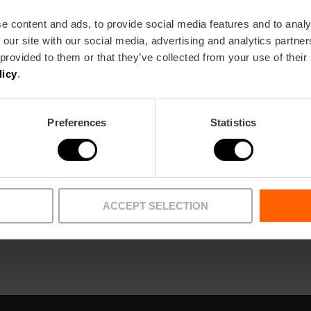
développement d'actions éducatives et informative
de la gastronomie. Et il distingue dans le monde les 
e content and ads, to provide social media features and to analy
gastronomique de la Communauté valencienne.
 our site with our social media, advertising and analytics partn
 provided to them or that they’ve collected from your use of their
licy
.
Preferences
Statistics
Website
Email*
ACCEPT SELECTION