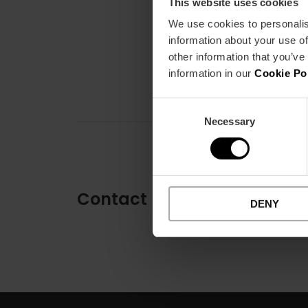
This website uses cookies
We use cookies to personalis
information about your use of
other information that you’ve
information in our
Cookie Po
Consent
Necessary
Selection
Contact
DENY