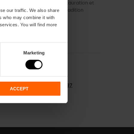
s dans le domaine de la restauration et
hôteliers qui respectent la tradition
se our traffic. We also share
ers who may combine it with
 services. You will find more
Marketing
607 58 82 87
ACCEPT