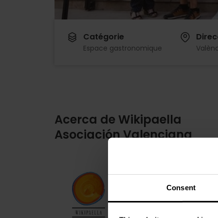
Catégorie
Direc
Espace gastronomique
Valènc
Acerca de Wikipaella
Asociación Valenciana
Imagen
Consent