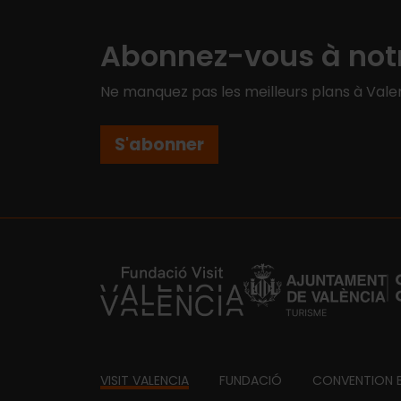
Abonnez-vous à notr
Ne manquez pas les meilleurs plans à Valen
S'abonner
https://fundacion.visitvalencia.com/
Footer
VISIT VALENCIA
FUNDACIÓ
CONVENTION 