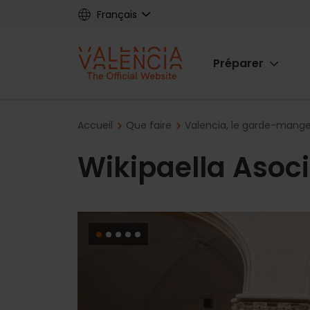
Skip
Français
to
main
Main
content
Préparer
navigat
Breadcrumb
Accueil
Que faire
Valencia, le garde-mange
Wikipaella Asoc