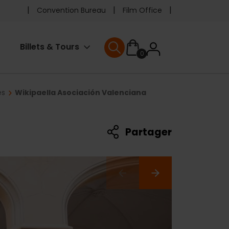
Pre
Convention Bureau
Film Office
header
User
Billets & Tours
0
menu
User menu
accoun
es
Wikipaella Asociación Valenciana
menu
Partager