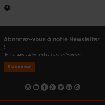
Abonnez-vous à notre Newsletter
!
Ne manquez pas les meilleurs plans à Valencia !
S'abonner
https://www.instagram.com/visit_valencia/
https://www.youtube.com/user/Turisvalenc
https://www.facebook.com/Valencia.E
https://twitter.com/ValenciaEspa
https://vimeo.com/visitvalen
https://www.linkedin.com/company/turismo-valencia/
https://api.whatsapp.com/send/?