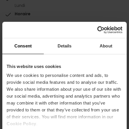
Lundi
Horaire
Mardi à partir de 6h00
Mercredi à partir de 6h00
Jeudi à partir de 6h00
Vendredi de 18h à 1h30.
Consent
Details
About
Samedi de 11h à 1h30.
Dimanche de 11h00 à 22h00
This website uses cookies
We use cookies to personalise content and ads, to
provide social media features and to analyse our traffic.
We also share information about your use of our site with
our social media, advertising and analytics partners who
may combine it with other information that you’ve
Comment s'y rendre
provided to them or that they’ve collected from your use
of their services. You will find more information in our
Metro
Cookie Policy
.
L4,
L6