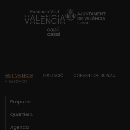
https://fundacion.visitvalencia.com/
Footer
VISIT VALENCIA
FUNDACIÓ
CONVENTION BUREAU
FILM OFFICE
domains
Préparer
Quartiers
Agenda