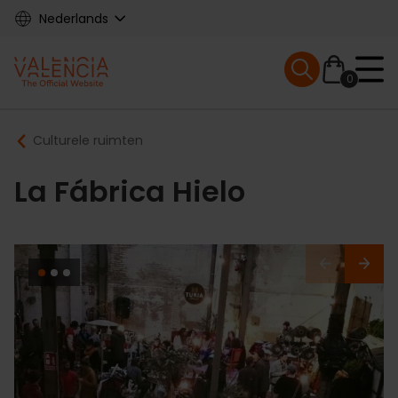
Skip
Nederlands
to
main
Mobile menu ex
content
0
Main
Breadcrumb
Culturele ruimten
navigation
La Fábrica Hielo