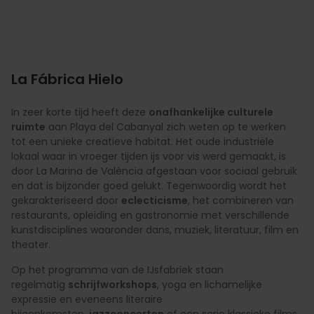
La Fábrica Hielo
In zeer korte tijd heeft deze
onafhankelijke culturele
ruimte
aan Playa del Cabanyal zich weten op te werken
tot een unieke creatieve habitat. Het oude industriële
lokaal waar in vroeger tijden ijs voor vis werd gemaakt, is
door La Marina de València afgestaan voor sociaal gebruik
en dat is bijzonder goed gelukt. Tegenwoordig wordt het
gekarakteriseerd door
eclecticisme
, het combineren van
restaurants, opleiding en gastronomie met verschillende
kunstdisciplines waaronder dans, muziek, literatuur, film en
theater.
Op het programma van de IJsfabriek staan
regelmatig
schrijfworkshops
, yoga en lichamelijke
expressie en eveneens literaire
bijeenkomsten,
jazzconcerten
of een serie klassieke films.