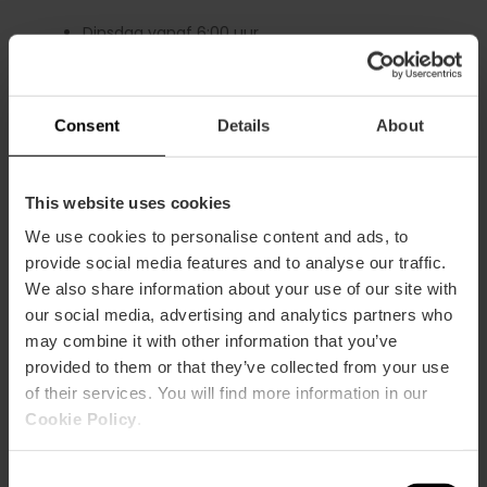
Dinsdag vanaf 6:00 uur
Woensdag vanaf 6:00 uur
Donderdag van 6.00 uur.
Vrijdag van 18 tot 01:30 uur.
Consent
Details
About
Zaterdag van 11 tot 01:30 uur.
Zondag van 11.00 tot 22.00 uur
This website uses cookies
We use cookies to personalise content and ads, to
provide social media features and to analyse our traffic.
We also share information about your use of our site with
our social media, advertising and analytics partners who
Hoe te arriveren
may combine it with other information that you’ve
provided to them or that they’ve collected from your use
Metro
of their services. You will find more information in our
L4,
L6
Cookie Policy
.
Bus
19,
32,
92
Consent